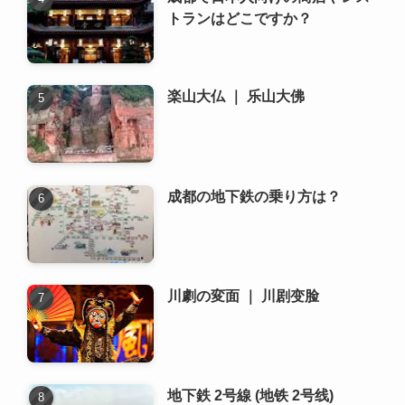
トランはどこですか？
楽山大仏 ｜ 乐山大佛
成都の地下鉄の乗り方は？
川劇の変面 ｜ 川剧变脸
地下鉄 2号線 (地铁 2号线)