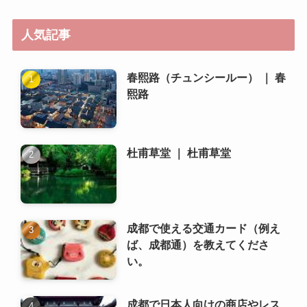
人気記事
春熙路（チュンシールー） ｜ 春
熙路
杜甫草堂 ｜ 杜甫草堂
成都で使える交通カード（例え
ば、成都通）を教えてくださ
い。
成都で日本人向けの商店やレス