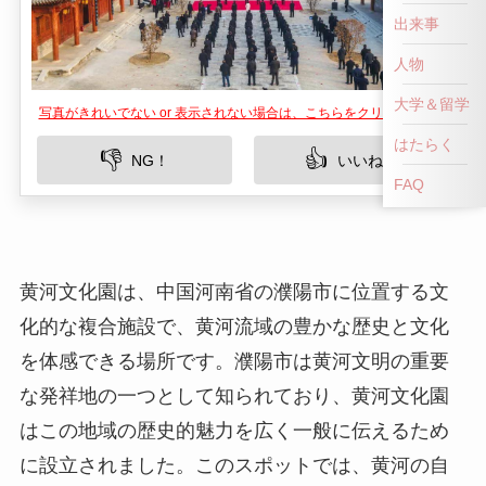
出来事
人物
大学＆留学
写真がきれいでない or 表示されない場合は、こちらをクリックして！
はたらく
👎
👍
NG！
いいね！
FAQ
黄河文化園は、中国河南省の濮陽市に位置する文
化的な複合施設で、黄河流域の豊かな歴史と文化
を体感できる場所です。濮陽市は黄河文明の重要
な発祥地の一つとして知られており、黄河文化園
はこの地域の歴史的魅力を広く一般に伝えるため
に設立されました。このスポットでは、黄河の自