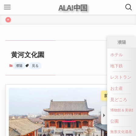
ALA!中国
+
濮陽
黄河文化園
ホテル
地下鉄
濮陽
見る
レストラン
お土産
前へ戻る
見どころ
博物館＆美術館
公園
無形文化遺産