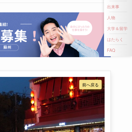
出来事
人物
大学＆留学
はたらく
前へ戻る
FAQ