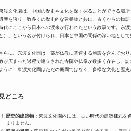
さらに、东渡文化园は一部が仏教に関連する施設を含んでおり
教が広まった過程で建立された寺院や仏像が数多く存在し、訪
ように、東渡文化園はただの庭園ではなく、多様な文化と歴史
見どころ
歴史的建築物
：東渡文化園内には、古い時代の建築様式を
まりません。
庭園の風景
：四季折々の自然の風景が楽しめる美しい庭園
イベントと祭事
：東渡文化園では、年間を通じて様々な文
ができます。
博物館
：園内の博物館では、張家港とその周辺地域の歴史