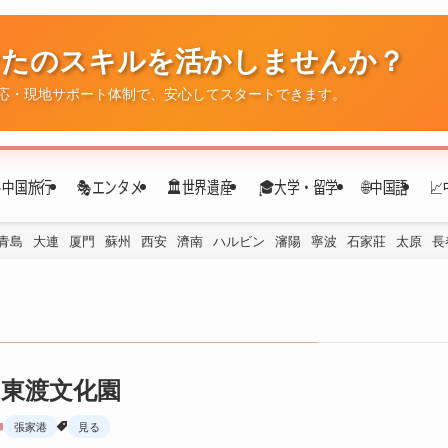
✈️中国旅行
🎭エンタメ
🏛️世界遺産
🎓大学・留学
🌐中国語

青島
大連
厦門
蘇州
西安
濟南
ハルビン
瀋陽
寧波
石家莊
太原
長
東渡文化園
張家港
見る