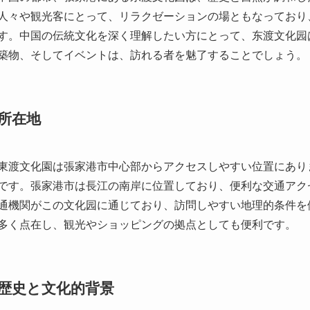
所在地
東渡文化園は張家港市中心部からアクセスしやすい位置にあり
です。張家港市は長江の南岸に位置しており、便利な交通アク
通機関がこの文化园に通じており、訪問しやすい地理的条件を
多く点在し、観光やショッピングの拠点としても便利です。
歴史と文化的背景
東渡文化園は、中国の歴史や文化を深く探ることができる場所
遺産を誇り、数多くの歴史的な建築物と共に、古くからの物語
時代にここから日本への渡来が行われたという故事です。东渡
と）」という名が付けられ、日本と中国の関係の深い地として