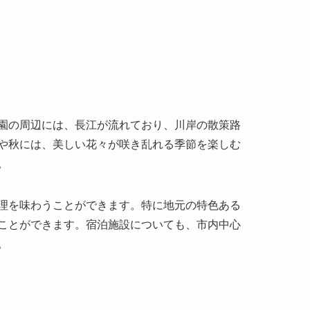
園の周辺には、長江が流れており、川岸の散策路
や秋には、美しい花々が咲き乱れる季節を楽しむ
。
理を味わうことができます。特に地元の特色ある
ことができます。宿泊施設についても、市内中心
。
人々はその美しい風景と歴史的な背景を堪能でき
光スポットとされています。また、地方の文化に
囲気に魅了されています。過去には、有名俳優や