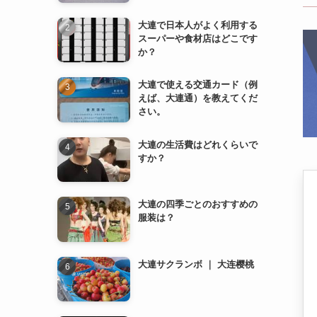
さい。
大連の生活費はどれくらいで
すか？
大連の四季ごとのおすすめの
服装は？
大連サクランボ ｜ 大连樱桃
薄熙来（はく きらい） ｜ 薄
熙来
地下鉄2号線 (地铁2号线)