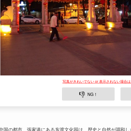
写真がきれいでない or 表示されない場合
👎
NG！
中国の都市、張家港にある东渡文化园は、歴史と自然が調和し
人々や観光客にとって、リラクゼーションの場ともなっており
す。中国の伝統文化を深く理解したい方にとって、东渡文化园
築物、そしてイベントは、訪れる者を魅了することでしょう。