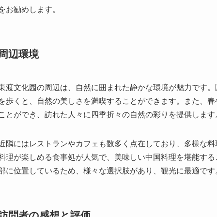
東渡文化园の周辺は、自然に囲まれた静かな環境が魅力です。
を歩くと、自然の美しさを満喫することができます。また、春
ことができ、訪れた人々に四季折々の自然の彩りを提供します
近隣にはレストランやカフェも数多く点在しており、多様な料
料理が楽しめる食事処が人気で、美味しい中国料理を堪能する
部に位置しているため、様々な選択肢があり、観光に最適です
訪問者の感想と評価
東渡文化园は多くの訪問者から高評価を受けています。訪れた
たと感想を持ち、特に家族連れやカップルにとって理想的な観
触れることができる点も好評で、多くの外国人観光客がその雰