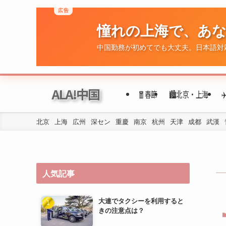
ALA!中国
🧧春節
🏙️北京・上海
北京
上海
広州
深セン
重慶
南京
杭州
天津
成都
武漢
人気記事
大連でタクシーを利用すると
きの注意点は？
大連で日本人がよく利用する
スーパーや食材店はどこです
か？
大連で使える交通カード（例
えば、大連通）を教えてくだ