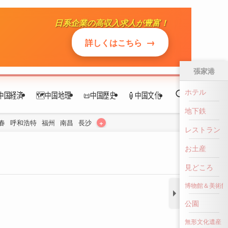
中国経済
🗺️中国地理
📜中国歴史
🏮中国文化
+
春
呼和浩特
福州
南昌
長沙
張家港
ホテル
地下鉄
レストラン
お土産
見どころ
博物館＆美術館
公園
無形文化遺産