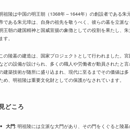
明祖陵は中国の明王朝（1368年 – 1644年）の創設者であ
帝である朱元璋は、自身の祖先を敬うべく、彼らの墓を立派な
明王朝の建国精神と国威宣揚の象徴としての役割を果たし、朱
ます。
この陵墓の建造は、国家プロジェクトとして行われました。宮
などの設備が設けられ、多くの職人や労働者が動員されたと言
の建築技術が随所に盛り込まれ、現代に至るまでその価値は多
ため、明祖陵は重要文化財としての保護がなされています。
見どころ
大門
: 明祖陵には立派な大門があり、その門をくぐると陵