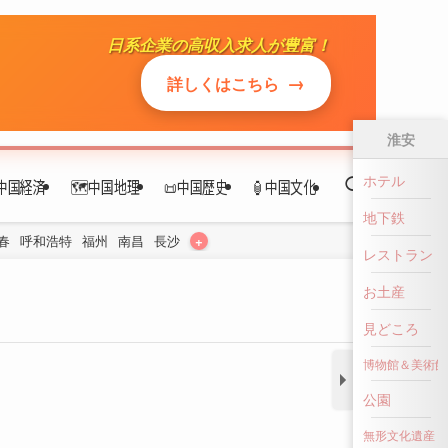
日系企業の高収入求人が豊富！
→
詳しくはこちら
淮安
ホテル
中国経済
🗺️中国地理
📜中国歴史
🏮中国文化
地下鉄
+
春
呼和浩特
福州
南昌
長沙
レストラン
お土産
見どころ
博物館＆美術館
公園
無形文化遺産