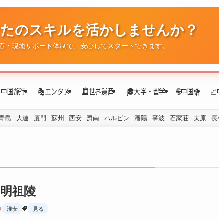
なたのスキルを活かしませんか？
応・現地サポート体制で、安心してスタートできます。
✈️中国旅行
🎭エンタメ
🏛️世界遺産
🎓大学・留学
🌐中国語

青島
大連
厦門
蘇州
西安
濟南
ハルビン
瀋陽
寧波
石家莊
太原
長
明祖陵
淮安
見る