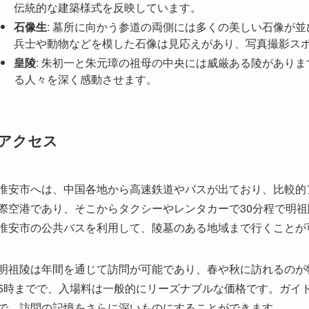
伝統的な建築様式を反映しています。
石像生
: 墓所に向かう参道の両側には多くの美しい石像が
兵士や動物などを模した石像は見応えがあり、写真撮影ス
皇陵
: 朱初一と朱元璋の祖母の中央には威厳ある陵があり
る人々を深く感動させます。
アクセス
淮安市へは、中国各地から高速鉄道やバスが出ており、比較的
際空港であり、そこからタクシーやレンタカーで30分程で明
淮安市の公共バスを利用して、陵墓のある地域まで行くことが
明祖陵は年間を通じて訪問が可能であり、春や秋に訪れるのが
5時までで、入場料は一般的にリーズナブルな価格です。ガイ
で、訪問の記憶をさらに深いものにすることができます。