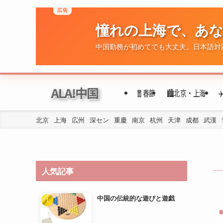
広告
憧れの上海で、あ
中国勤務が初めてでも大丈夫。日本語対
ALA!中国
🧧春節
🏙️北京・上海
北京
上海
広州
深セン
重慶
南京
杭州
天津
成都
武漢
人気記事
中国の伝統的な遊びと遊戯