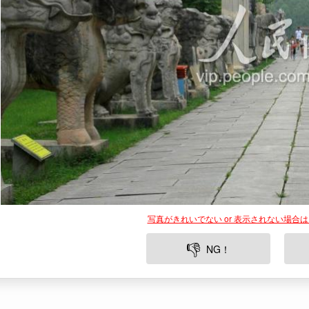
写真がきれいでない or 表示されない場合
👎
NG！