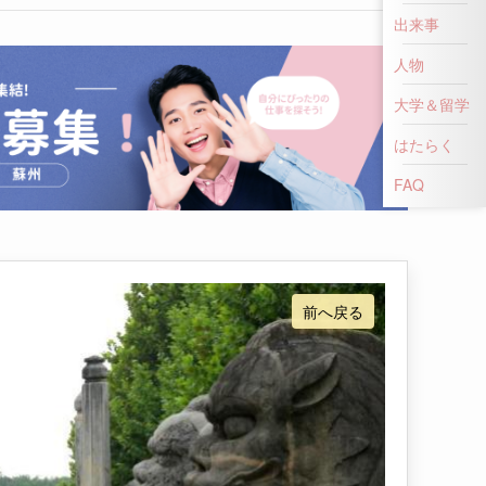
出来事
人物
大学＆留学
はたらく
FAQ
前へ戻る