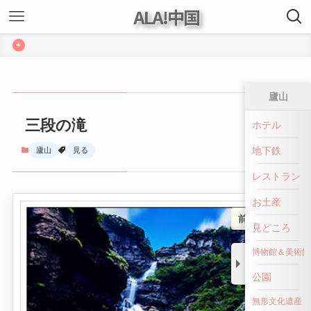
ALA!中国
+
廬山
三段の滝
ホテル
地下鉄
廬山
見る
レストラン
お土産
前へ戻る
見どころ
博物館＆美術館
公園
無形文化遺産