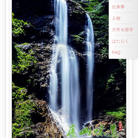
出来事
人物
大学＆留学
はたらく
FAQ