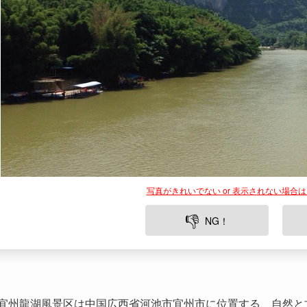
写真がきれいでない or 表示されない場合
👎
NG！
宜州龍湖風景区は中国広西省河池市宜州市に位置する、自然と
は、広大な湖を中心に広がる豊かな自然環境と、地域の歴史文
す。湖の透明度の高さや、周囲を囲む緑の景観、歴史的な遺跡
にとって特別な訪問地となっています。