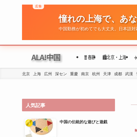
広告
憧れの上海で、あ
ALA!中国
🧧春節
🏙️北京・上海
中国勤務が初めてでも大丈夫。日本語対
北京
上海
広州
深セン
重慶
南京
杭州
天津
成都
武漢
人気記事
中国の伝統的な遊びと遊戯
年代ごとの民族衣装の変遷