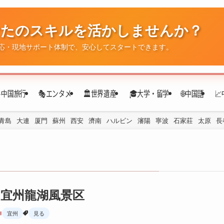
なたのスキルを活かしませんか？
✈️中国旅行
🎭エンタメ
🏛️世界遺産
🎓大学・留学
🌐中国語

応・現地サポート体制で、安心してスタートできます。
青島
大連
厦門
蘇州
西安
濟南
ハルビン
瀋陽
寧波
石家莊
太原
長
宜州龍湖風景区
宜州
見る