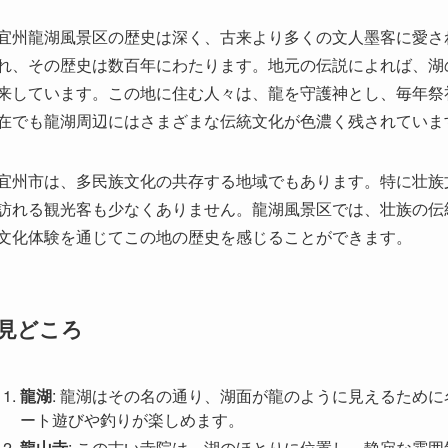
在でも龍湖周辺にはさまざまな伝統文化が色濃く残されていま
宜州市は、多民族文化の共存する地域でもあります。特に壮族
訪れる観光客も少なくありません。龍湖風景区では、壮族の伝
文化体験を通じてこの地の歴史を感じることができます。
見どころ
龍湖
: 龍湖はその名の通り、湖面が龍のように見えるため
ート遊びや釣りが楽しめます。
龍山寺
: この古い寺院は、湖のほとりに位置し、静寂な雰
す。
壮族の村
: 周辺には壮族の伝統的な村があります。ここで
きます。
自然トレイル
: 周囲には数々のトレイルがあり、豊かな自