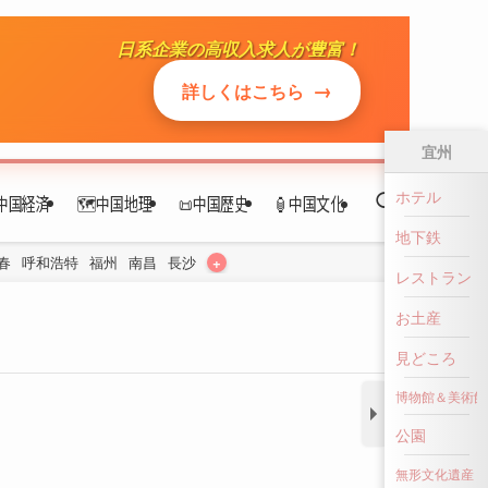
日系企業の高収入求人が豊富！
中国経済
🗺️中国地理
📜中国歴史
🏮中国文化
→
詳しくはこちら
+
春
呼和浩特
福州
南昌
長沙
宜州
ホテル
地下鉄
レストラン
お土産
見どころ
博物館＆美術館
公園
無形文化遺産