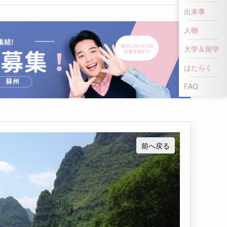
出来事
人物
大学＆留学
はたらく
FAQ
前へ戻る