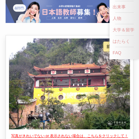
出来事
人物
大学＆留学
はたらく
FAQ
写真がきれいでない or 表示されない場合は、こちらをクリックして！
👎
👍
NG！
いいね！