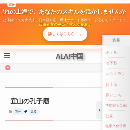
広告
ALA!中国
憧れの上海で、あなたのスキルを活かしませんか
勤務が初めてでも大丈夫。日本語対応・現地サポート体制で、安心してスタートでき
日系企業の高収入求人が豊富！
+
→
詳しくはこちら
宜州
ホテル
宜山の孔子廟
地下鉄
宜州
見る
レストラン
お土産
見どころ
博物館＆美術館
公園
無形文化遺産
前へ戻る