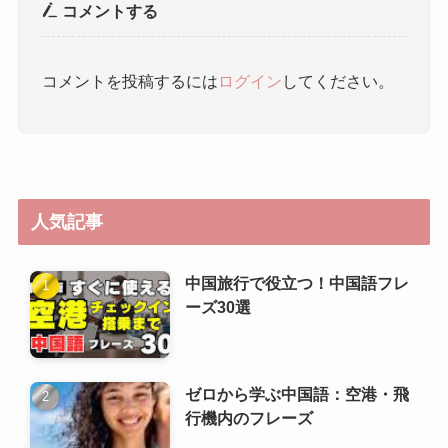
人気記事
中国旅行で役立つ！中国語フレ
ーズ30選
ゼロから学ぶ中国語：空港・飛
行機内のフレーズ
HSK（漢語水平考試）6級攻略
ガイド