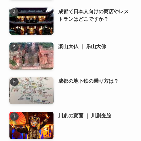
成都の地下鉄の乗り方は？
川劇の変面 ｜ 川剧变脸
地下鉄 2号線 (地铁 2号线)