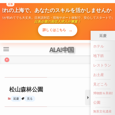
広告
ALA!中国
憧れの上海で、あなたのスキルを活かしませんか
勤務が初めてでも大丈夫。日本語対応・現地サポート体制で、安心してスタートでき
+
日系企業の高収入求人が豊富！
→
詳しくはこちら
延慶
ホテル
松山森林公園
地下鉄
延慶
見る
レストラン
お土産
見どころ
博物館＆美術館
公園
無形文化遺産
前へ戻る