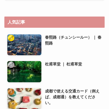
熙路
杜甫草堂 ｜ 杜甫草堂
成都で使える交通カード（例え
ば、成都通）を教えてくださ
い。
成都で日本人向けの商店やレス
トランはどこですか？
楽山大仏 ｜ 乐山大佛