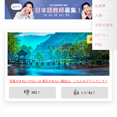
出来事
人物
大学＆留学
はたらく
写真がきれいでない or 表示されない場合は、こちらをクリックして！
FAQ
👎
👍
NG！
いいね！
松山森林公園は、中国北京市延慶区に位置する自
然豊かな観光スポットです。この公園は、森林の
美しさと静けさを享受できる場所として訪れる
人々に人気があります。訪問者は広大な森林、豊
富な動植物、そして季節ごとに異なる景観を楽し