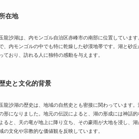
玉龍沙湖は、内モンゴル自治区赤峰市の南部に位置しています
で、内モンゴルの中でも特に乾燥した砂漠地帯です。湖と砂丘
っており、訪れる人に独特の感動を与えます。
歴史と文化的背景
玉龍沙湖の歴史は、地域の自然史とも密接に関わっています。
の形になりました。地元の伝説によると、湖の形成には神話的
よると、天の竜が地上に降り立ち、その豪雨が大地を浸し、湖
域の文化や宗教的な価値観を反映しています。
また、玉龍沙湖は古来から遊牧民に愛され、多くの故事が存在
問者は騎乗体験や民族舞踊、伝統料理などを通じて地域の文化
遊牧民の生活と密接に繋がり、多様な文化的交流の場ともなっ