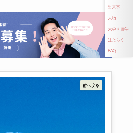
出来事
人物
大学＆留学
はたらく
FAQ
前へ戻る