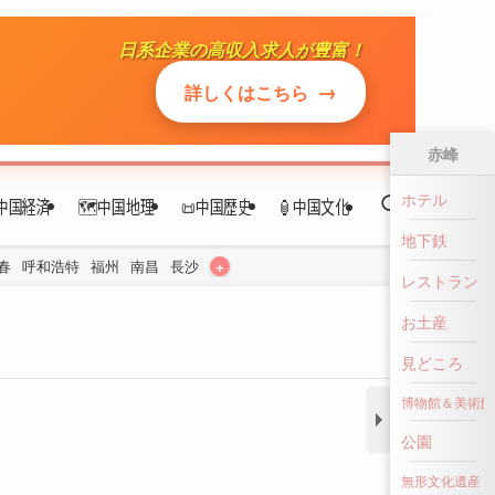
日系企業の高収入求人が豊富！
中国経済
🗺️中国地理
📜中国歴史
🏮中国文化
→
詳しくはこちら
+
春
呼和浩特
福州
南昌
長沙
赤峰
ホテル
地下鉄
レストラン
お土産
見どころ
博物館＆美術館
公園
無形文化遺産