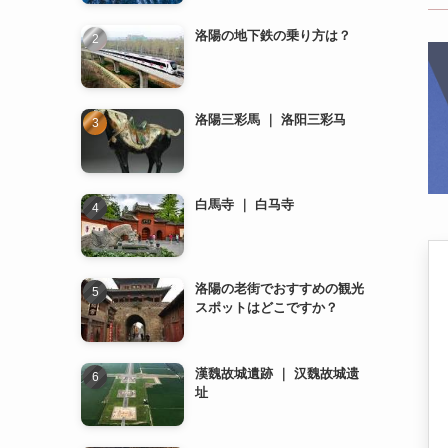
洛陽三彩馬 ｜ 洛阳三彩马
白馬寺 ｜ 白马寺
洛陽の老街でおすすめの観光
スポットはどこですか？
漢魏故城遺跡 ｜ 汉魏故城遗
址
龍門石窟 ｜ 龙门石窟
洛陽のレストランでおすすめ
の料理は何ですか？