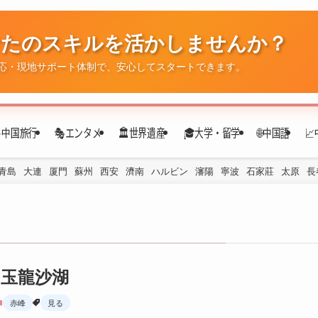
なたのスキルを活かしませんか？
✈️中国旅行
🎭エンタメ
🏛️世界遺産
🎓大学・留学
🌐中国語

応・現地サポート体制で、安心してスタートできます。
青島
大連
厦門
蘇州
西安
濟南
ハルビン
瀋陽
寧波
石家莊
太原
長
玉龍沙湖
赤峰
見る