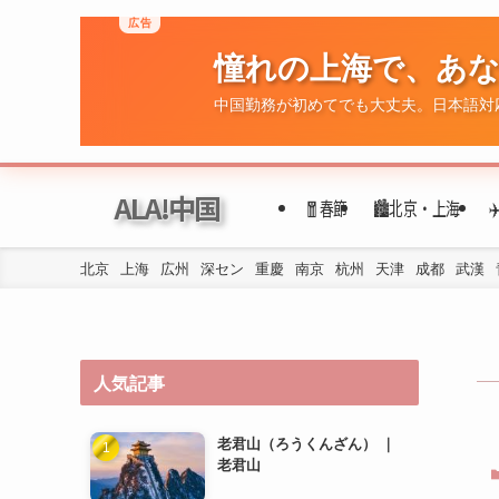
広告
憧れの上海で、あ
ALA!中国
🧧春節
🏙️北京・上海
中国勤務が初めてでも大丈夫。日本語対
北京
上海
広州
深セン
重慶
南京
杭州
天津
成都
武漢
人気記事
老君山（ろうくんざん） ｜
老君山
洛陽の地下鉄の乗り方は？