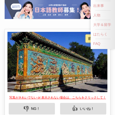
出来事
人物
大学＆留学
はたらく
FAQ
写真がきれいでない or 表示されない場合は、こちらをクリックして！
👎
👍
NG！
いいね！
大同の九龍壁（Jiulong Bi）は、中国の明代に建造
された非常に珍しい建築物で、観光客にとっては