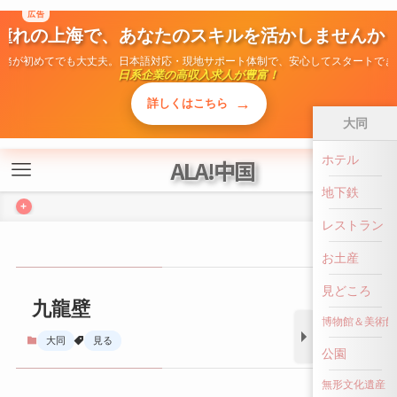
広告
ALA!中国
憧れの上海で、あなたのスキルを活かしませんか
勤務が初めてでも大丈夫。日本語対応・現地サポート体制で、安心してスタートでき
+
日系企業の高収入求人が豊富！
→
詳しくはこちら
大同
ホテル
九龍壁
地下鉄
大同
見る
レストラン
お土産
見どころ
博物館＆美術館
公園
無形文化遺産
前へ戻る