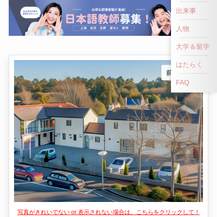
出来事
人物
大学＆留学
はたらく
FAQ
写真がきれいでない or 表示されない場合は、こちらをクリックして！
👎
👍
NG！
いいね！
中国内モンゴル自治区にあるシリンホトは、美し