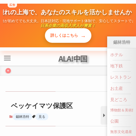
ALA!中国
+
錫林浩特
ベッケイマツ保護区
ホテル
地下鉄
錫林浩特
見る
レストラン
お土産
見どころ
博物館＆美術館
公園
前へ戻る
無形文化遺産