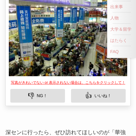
出来事
人物
大学＆留学
はたらく
FAQ
写真がきれいでない or 表示されない場合は、こちらをクリックして！
👎
👍
NG！
いいね！
深センに行ったら、ぜひ訪れてほしいのが「華強