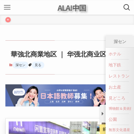
ALA!中国
+
深セン
華強北商業地区 ｜ 华强北商业区
ホテル
地下鉄
深セン
見る
レストラン
お土産
見どころ
博物館＆美術館
公園
前へ戻る
無形文化遺産