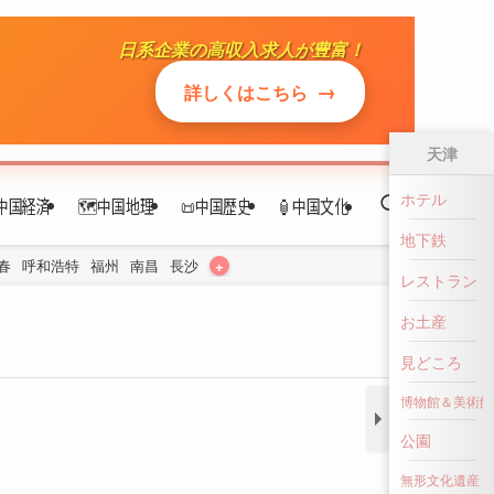
中国経済
🗺️中国地理
📜中国歴史
🏮中国文化
+
春
呼和浩特
福州
南昌
長沙
天津
ホテル
地下鉄
レストラン
お土産
見どころ
博物館＆美術館
公園
無形文化遺産