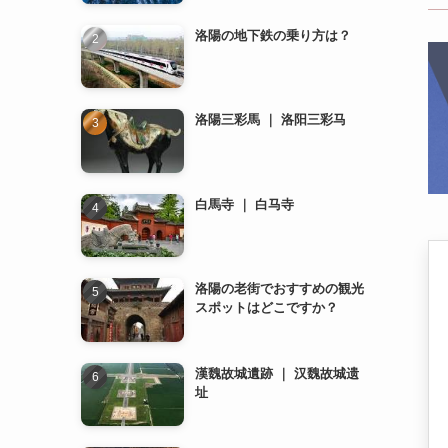
白馬寺 ｜ 白马寺
洛陽の老街でおすすめの観光
スポットはどこですか？
漢魏故城遺跡 ｜ 汉魏故城遗
址
龍門石窟 ｜ 龙门石窟
洛陽のレストランでおすすめ
の料理は何ですか？