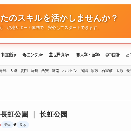
✈️中国旅行
🎭エンタメ
🏛️世界遺産
🎓大学・留学
🌐中国語

青島
大連
厦門
蘇州
西安
濟南
ハルビン
瀋陽
寧波
石家莊
太原
長
長虹公園 ｜ 长虹公园
天津
見る