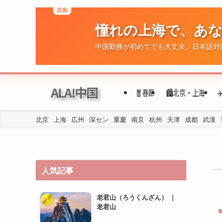
ALA!中国
🧧春節
🏙️北京・上海
北京
上海
広州
深セン
重慶
南京
杭州
天津
成都
武漢
人気記事
老君山（ろうくんざん） ｜
老君山
洛陽の地下鉄の乗り方は？
洛陽三彩馬 ｜ 洛阳三彩马