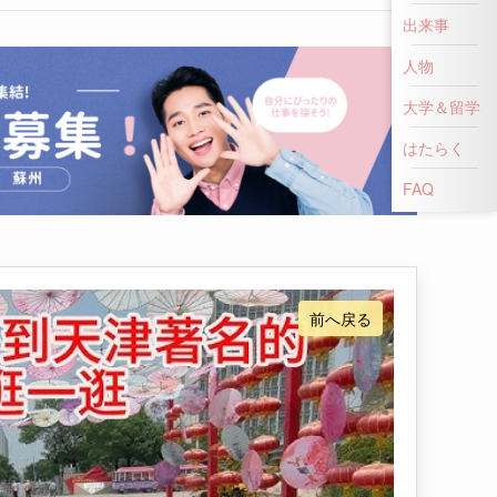
出来事
人物
大学＆留学
はたらく
前へ戻る
FAQ