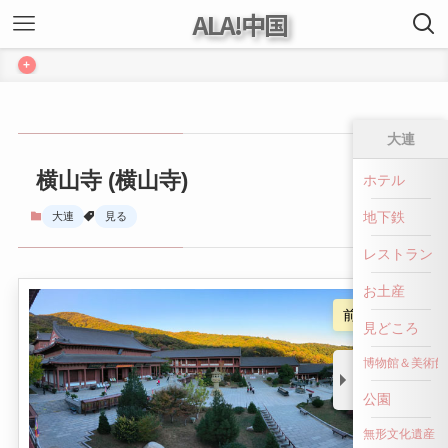
ALA!中国
+
大連
横山寺 (横山寺)
ホテル
地下鉄
大連
見る
レストラン
お土産
前へ戻る
見どころ
博物館＆美術館
公園
無形文化遺産