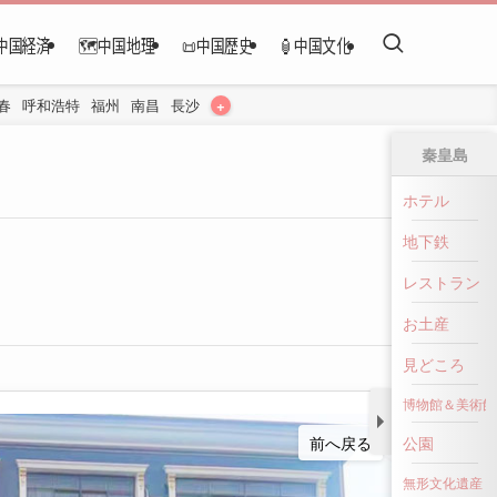
中国経済
🗺️中国地理
📜中国歴史
🏮中国文化
+
春
呼和浩特
福州
南昌
長沙
秦皇島
ホテル
地下鉄
レストラン
お土産
見どころ
博物館＆美術館
前へ戻る
公園
無形文化遺産