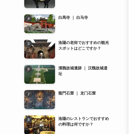
白馬寺 ｜ 白马寺
洛陽の老街でおすすめの観光
スポットはどこですか？
漢魏故城遺跡 ｜ 汉魏故城遗
址
龍門石窟 ｜ 龙门石窟
洛陽のレストランでおすすめ
の料理は何ですか？