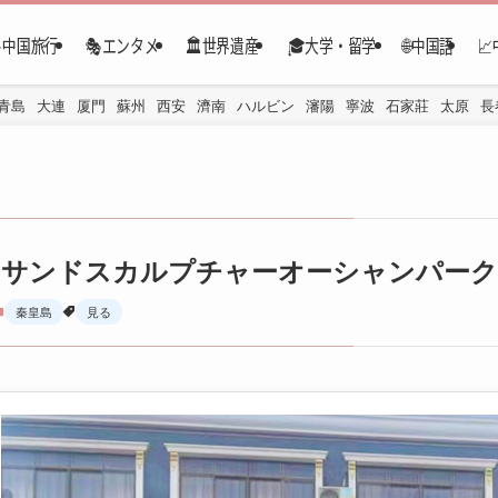
✈️中国旅行
🎭エンタメ
🏛️世界遺産
🎓大学・留学
🌐中国語

青島
大連
厦門
蘇州
西安
濟南
ハルビン
瀋陽
寧波
石家莊
太原
長
サンドスカルプチャーオーシャンパーク
秦皇島
見る