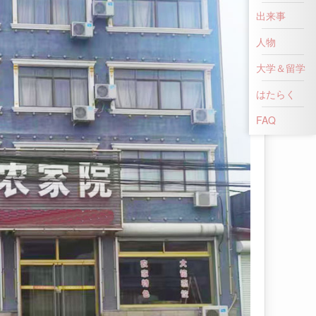
出来事
人物
大学＆留学
はたらく
FAQ