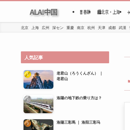
ALA!中国
🧧春節
🏙️北京・上海
北京
上海
広州
深セン
重慶
南京
杭州
天津
成都
武漢
人気記事
老君山（ろうくんざん） ｜
老君山
洛陽の地下鉄の乗り方は？
洛陽三彩馬 ｜ 洛阳三彩马