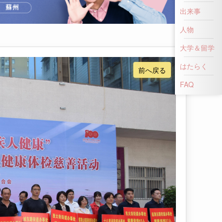
出来事
人物
大学＆留学
はたらく
前へ戻る
FAQ