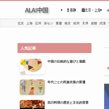
ALA!中国
🧧春節
🏙️北京・上海
北京
上海
広州
深セン
重慶
南京
杭州
天津
成都
武漢
人気記事
中国の伝統的な遊びと遊戯
年代ごとの民族衣装の変遷
四川料理の歴史と文化的背景