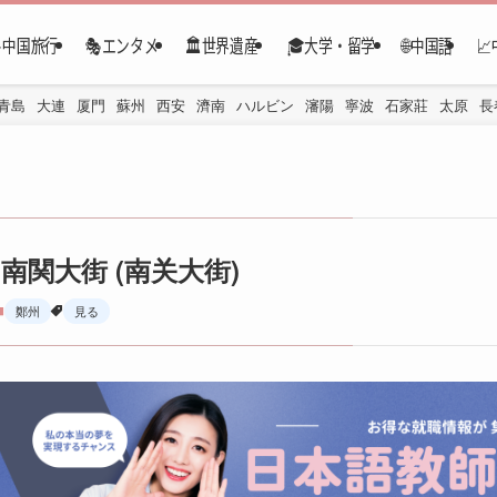
✈️中国旅行
🎭エンタメ
🏛️世界遺産
🎓大学・留学
🌐中国語

青島
大連
厦門
蘇州
西安
濟南
ハルビン
瀋陽
寧波
石家莊
太原
長
南関大街 (南关大街)
鄭州
見る