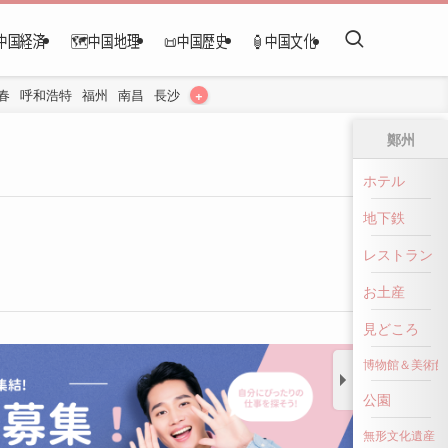
中国経済
🗺️中国地理
📜中国歴史
🏮中国文化
+
春
呼和浩特
福州
南昌
長沙
鄭州
ホテル
地下鉄
レストラン
お土産
見どころ
博物館＆美術館
公園
無形文化遺産