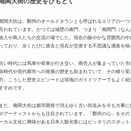
南関大街の歴史をひもとく
南関大街は、鄭州のオールドタウンとも呼ばれるエリアの一つ
言われています。かつては城壁の南門、つまり「南関門（なん
旅人や商人たちの交流の場でした。現在の賑やかな雰囲気の中
っており、歩くたびに過去と現在が交差する不思議な感覚を味
古い時代には馬車や荷車が行き交い、商売人が集まっていた市
命時代や現代都市への発展の歴史も刻まれていて、その移り変
力。こうした歴史エピソードは現地のガイドツアーでもよく紹
すすめです。
また、南関大街は都市開発で消えゆく古い街並みを今も大事に
やアーティストからも注目されています。「鄭州の心」をその
ーカル文化に興味がある日本人観光客にはピッタリのスポット