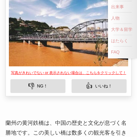
出来事
人物
大学＆留学
はたらく
FAQ
写真がきれいでない or 表示されない場合は、こちらをクリックして！
👎
👍
NG！
いいね！
蘭州の黄河鉄橋は、中国の歴史と文化が息づく名
勝地です。この美しい橋は数多くの観光客を引き