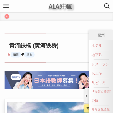
ALA!中国
+
蘭州
黄河鉄橋 (黄河铁桥)
ホテル
地下鉄
蘭州
見る
レストラン
お土産
見どころ
博物館＆美術館
公園
前へ戻る
無形文化遺産