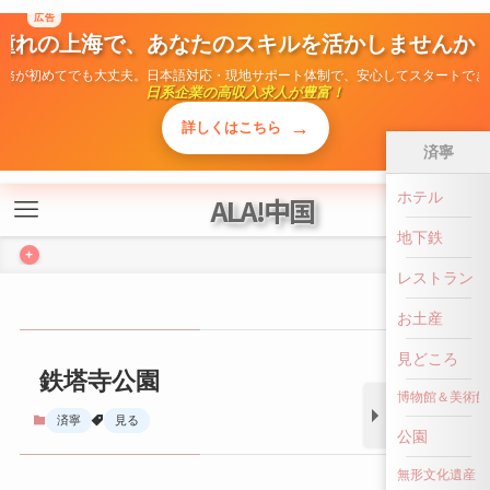
広告
ALA!中国
憧れの上海で、あなたのスキルを活かしませんか
勤務が初めてでも大丈夫。日本語対応・現地サポート体制で、安心してスタートでき
+
日系企業の高収入求人が豊富！
→
詳しくはこちら
済寧
ホテル
鉄塔寺公園
地下鉄
済寧
見る
レストラン
お土産
見どころ
博物館＆美術館
公園
無形文化遺産
前へ戻る