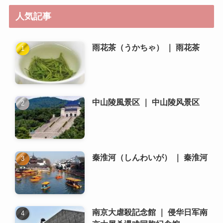
中山陵風景区 ｜ 中山陵风景区
秦淮河（しんわいが） ｜ 秦淮河
南京大虐殺記念館 ｜ 侵华日军南
京大屠杀遇难同胞纪念馆
中山陵 ｜ 中山陵