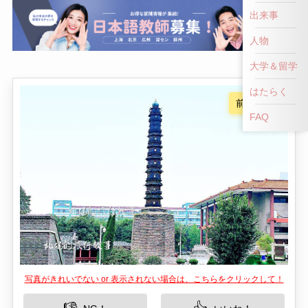
出来事
人物
大学＆留学
はたらく
FAQ
写真がきれいでない or 表示されない場合は、こちらをクリックして！
👎
👍
NG！
いいね！
中国山東省に位置する済寧市は、多くの歴史的お
よび文化的名所を持つ地域として知られていま