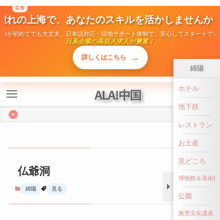
広告
ALA!中国
憧れの上海で、あなたのスキルを活かしませんか
勤務が初めてでも大丈夫。日本語対応・現地サポート体制で、安心してスタートでき
+
日系企業の高収入求人が豊富！
→
詳しくはこちら
綿陽
ホテル
仏爺洞
地下鉄
綿陽
見る
レストラン
お土産
見どころ
博物館＆美術館
公園
無形文化遺産
前へ戻る