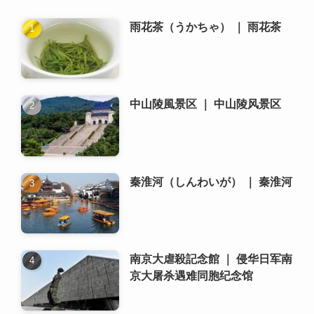
秦淮河（しんわいが） ｜ 秦淮河
南京大虐殺記念館 ｜ 侵华日军南
京大屠杀遇难同胞纪念馆
中山陵 ｜ 中山陵
南京で日本人向けのコミュニテ