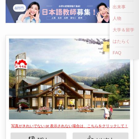
出来事
人物
大学＆留学
はたらく
FAQ
写真がきれいでない or 表示されない場合は、こちらをクリックして！
👎
👍
NG！
いいね！
中国四川省の綿陽市に位置する仏爺洞は、その幻
想的な石灰岩の洞窟と神秘的な雰囲気で訪れる