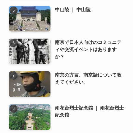
ィや交流イベントはあります
か？
南京の方言、南京話について教
えてください。
雨花台烈士記念館 ｜ 雨花台烈士
纪念馆
新着記事
管理部課長・中国語不問（日系
自動車部品メーカー） ～
22,000元+家賃補助