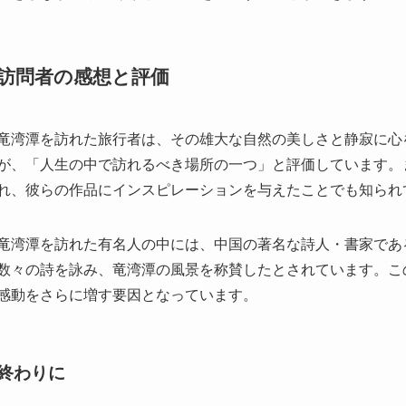
竜湾潭を訪れた旅行者は、その雄大な自然の美しさと静寂に心
が、「人生の中で訪れるべき場所の一つ」と評価しています。
れ、彼らの作品にインスピレーションを与えたことでも知られ
竜湾潭を訪れた有名人の中には、中国の著名な詩人・書家であ
数々の詩を詠み、竜湾潭の風景を称賛したとされています。こ
感動をさらに増す要因となっています。
終わりに
竜湾潭は、その自然の魅力と歴史的背景が見事に融合した観光
しています。温かみのある地域性と、豊かな文化遺産が、訪問
は、ぜひこの竜湾潭にも足を運び、その美しさと静けさを体験