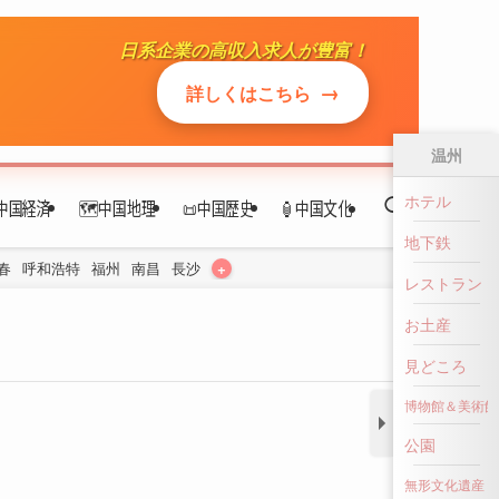
日系企業の高収入求人が豊富！
中国経済
🗺️中国地理
📜中国歴史
🏮中国文化
→
詳しくはこちら
+
春
呼和浩特
福州
南昌
長沙
温州
ホテル
地下鉄
レストラン
お土産
見どころ
博物館＆美術館
公園
無形文化遺産