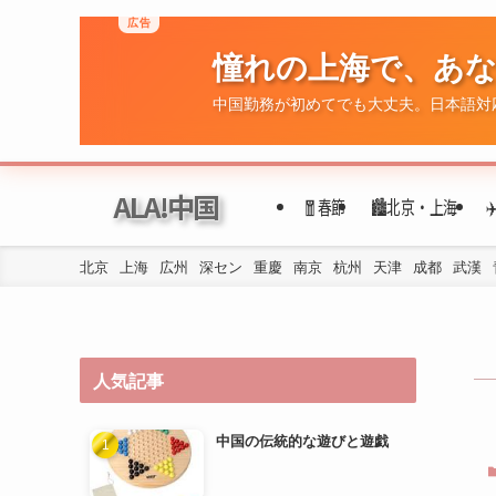
広告
憧れの上海で、あ
ALA!中国
🧧春節
🏙️北京・上海
中国勤務が初めてでも大丈夫。日本語対
北京
上海
広州
深セン
重慶
南京
杭州
天津
成都
武漢
人気記事
中国の伝統的な遊びと遊戯
年代ごとの民族衣装の変遷