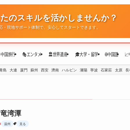
なたのスキルを活かしませんか？
✈️中国旅行
🎭エンタメ
🏛️世界遺産
🎓大学・留学
🌐中国語

応・現地サポート体制で、安心してスタートできます。
青島
大連
厦門
蘇州
西安
濟南
ハルビン
瀋陽
寧波
石家莊
太原
長
竜湾潭
温州
見る