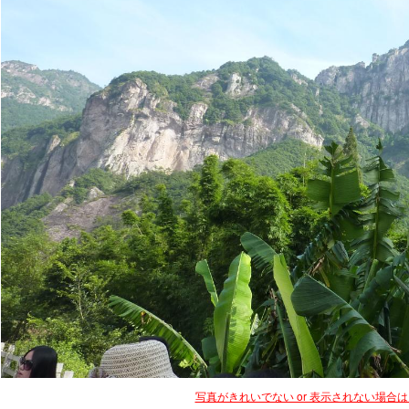
写真がきれいでない or 表示されない場合
👎
NG！