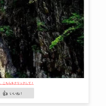
は、こちらをクリックして！
👍
いいね！
トです。この峡谷は、澄んだ水と壮大な岩壁が織
じさせます。澄み渡る青空の下で、水は冷たく清