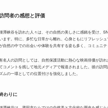
鍾潭峡谷を訪れた人々は、その自然の美しさに感銘を受け、S
います。特に、多忙な日常から離れ、心身ともにリフレッシュ
が自然の中での出会いや体験を共有する姿も多く、コミュニテ
有名人の訪問としては、自然保護活動に熱心な映画俳優が訪れ
てコメントを残して地元メディアで報道されました。彼の訪問
ズムの一環としての位置付けを強化しました。
終わりに
鍾潭峡谷は、莆田市ならではの自然美と文化的な歴史を感じら
され、またその文化的背景に魅了されることでしょう。都会の
です。訪問する人々にとって最良の体験を提供するこの鍾潭峡