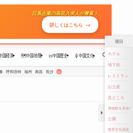
日系企業の高収入求人が豊富！
中国経済
🗺️中国地理
📜中国歴史
🏮中国文化
→
詳しくはこちら
+
春
呼和浩特
福州
南昌
長沙
莆田
ホテル
地下鉄
レストラン
お土産
見どころ
博物館＆美術館
公園
無形文化遺産