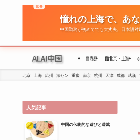
広告
憧れの上海で、あ
ALA!中国
🧧春節
🏙️北京・上海
中国勤務が初めてでも大丈夫。日本語対
北京
上海
広州
深セン
重慶
南京
杭州
天津
成都
武漢
人気記事
中国の伝統的な遊びと遊戯
年代ごとの民族衣装の変遷