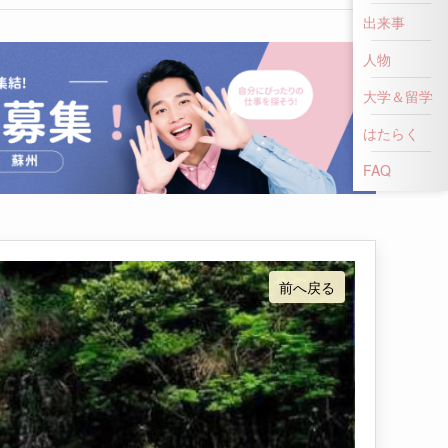
出来事
人物
大学＆留学
はたらく
FAQ
前へ戻る