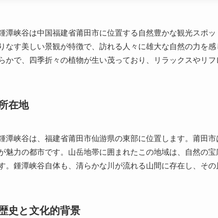
らかで、四季折々の植物が生い茂っており、リラックスやリフ
所在地
鍾潭峡谷は、福建省莆田市仙游県の東部に位置します。莆田市
が魅力の都市です。山岳地帯に囲まれたこの地域は、自然の宝
す。鍾潭峡谷自体も、清らかな川が流れる山間に存在し、その
歴史と文化的背景
鍾潭峡谷は、その地形と壮大な自然美だけでなく、地方の歴史
古くからこの地域は禅宗の修行場として知られ、多くの僧侶や
大自然の静寂の中で瞑想にふけることで、訪れた人々は内面的