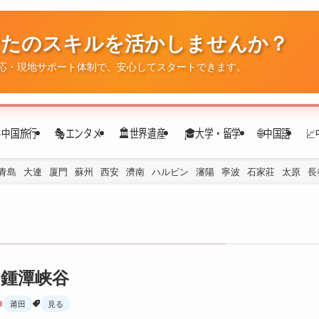
なたのスキルを活かしませんか？
✈️中国旅行
🎭エンタメ
🏛️世界遺産
🎓大学・留学
🌐中国語

応・現地サポート体制で、安心してスタートできます。
青島
大連
厦門
蘇州
西安
濟南
ハルビン
瀋陽
寧波
石家莊
太原
長
鍾潭峡谷
莆田
見る