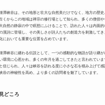
の漢詩に登場し、その美しさが詩人たちの創造力を刺激してき
化においても重要な位置を占めています。
鍾潭峡谷に纏わる伝説として、一つの感動的な物語が語り継が
い環境に心惹かれ、多くの年月を過ごしてきたと言われていま
と信じられ、人々は峡谷を訪れる度に小さな石を積み上げて感
峡谷の神秘性を高め、より多くの訪問者を魅了しています。
見どころ
鍾潭の滝
: 落差があり迫力満点の滝は、訪れる人々を圧倒
イントとして人気があります。
青い湖
: 鍾潭峡谷には、見事な青色をした湖があり、山々
す。