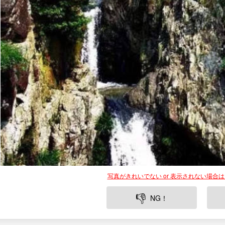
写真がきれいでない or 表示されない場合
👎
NG！
鍾潭峡谷は中国福建省莆田市に位置する自然豊かな観光スポッ
りなす美しい景観が特徴で、訪れる人々に雄大な自然の力を感