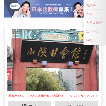
出来事
人物
大学＆留学
はたらく
FAQ
写真がきれいでない or 表示されない場合は、こちらをクリックして！
👎
👍
NG！
いいね！
中国河南省開封市に位置する山陕甘会館は、清代
に作られた壮麗な建築物であり、その独特のデザ