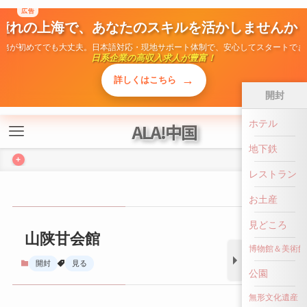
広告
ALA!中国
憧れの上海で、あなたのスキルを活かしませんか
勤務が初めてでも大丈夫。日本語対応・現地サポート体制で、安心してスタートでき
+
日系企業の高収入求人が豊富！
→
詳しくはこちら
開封
ホテル
山陕甘会館
地下鉄
開封
見る
レストラン
お土産
見どころ
博物館＆美術館
公園
前へ戻る
無形文化遺産