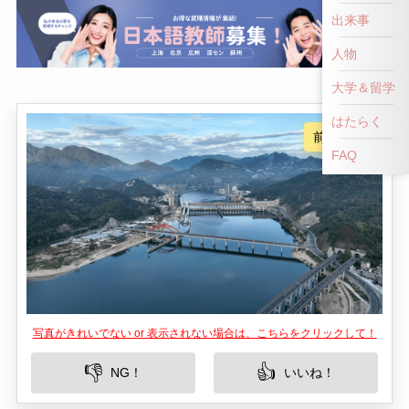
出来事
人物
大学＆留学
はたらく
FAQ
写真がきれいでない or 表示されない場合は、こちらをクリックして！
👎
👍
NG！
いいね！
麗水市に位置する瓯江亭は、その美しい自然景観
と歴史的価値で訪れる者を魅了する観光スポット
です。豊かな自然の中に佇むこの場所は、訪れる