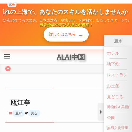
広告
ALA!中国
憧れの上海で、あなたのスキルを活かしませんか
勤務が初めてでも大丈夫。日本語対応・現地サポート体制で、安心してスタートでき
+
日系企業の高収入求人が豊富！
→
詳しくはこちら
麗水
ホテル
瓯江亭
地下鉄
麗水
見る
レストラン
お土産
見どころ
博物館＆美術館
公園
無形文化遺産
前へ戻る