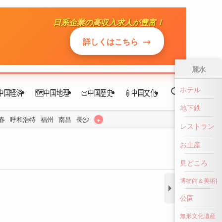
日系企業の高収入求人が豊富！
中国経済
🗺️中国地理
📜中国歴史
🏮中国文化
→
詳しくはこちら
+
春
呼和浩特
福州
南昌
長沙
麗水
ホテル
地下鉄
レストラン
お土産
見どころ
博物館＆美術館
公園
無形文化遺産