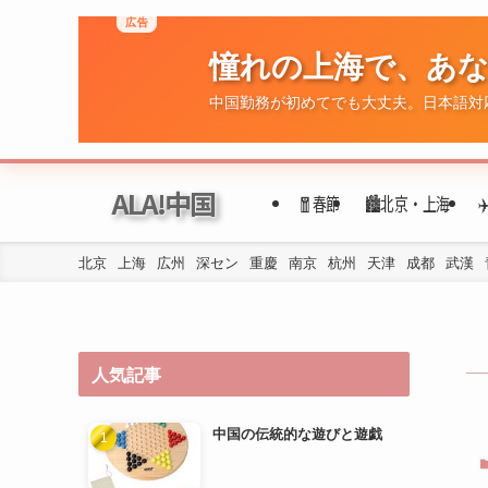
広告
憧れの上海で、あ
ALA!中国
🧧春節
🏙️北京・上海
中国勤務が初めてでも大丈夫。日本語対
北京
上海
広州
深セン
重慶
南京
杭州
天津
成都
武漢
人気記事
中国の伝統的な遊びと遊戯
年代ごとの民族衣装の変遷