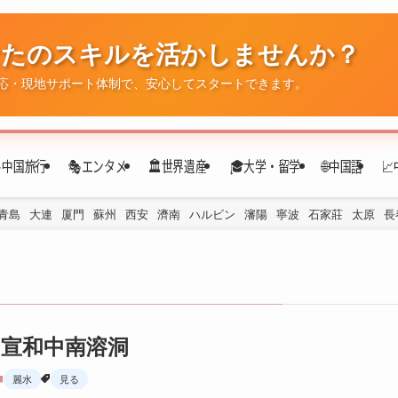
なたのスキルを活かしませんか？
✈️中国旅行
🎭エンタメ
🏛️世界遺産
🎓大学・留学
🌐中国語

応・現地サポート体制で、安心してスタートできます。
青島
大連
厦門
蘇州
西安
濟南
ハルビン
瀋陽
寧波
石家莊
太原
長
宣和中南溶洞
麗水
見る