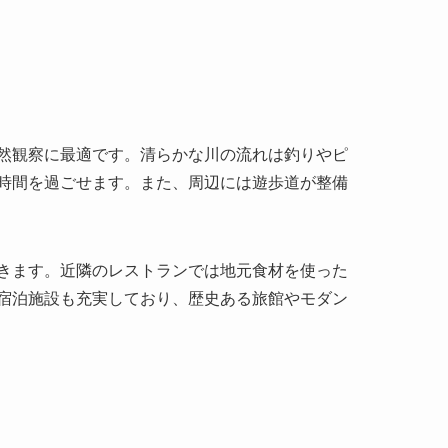
然観察に最適です。清らかな川の流れは釣りやピ
時間を過ごせます。また、周辺には遊歩道が整備
きます。近隣のレストランでは地元食材を使った
宿泊施設も充実しており、歴史ある旅館やモダン
しばしば評価されています。訪問者は「まるで別
気を楽しんでいます。また、有名な中国の映画監
されることがあります。そのため、映画ファンに