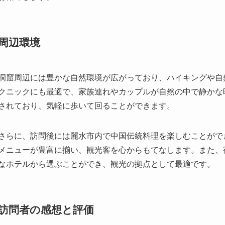
洞窟周辺には豊かな自然環境が広がっており、ハイキングや自
クニックにも最適で、家族連れやカップルが自然の中で静かな
されており、気軽に歩いて回ることができます。
さらに、訪問後には麗水市内で中国伝統料理を楽しむことがで
メニューが豊富に揃い、観光客を心からもてなします。また、
なホテルから選ぶことができ、観光の拠点として最適です。
訪問者の感想と評価
宣和中南溶洞は観光客に非常に好評で、その美しさと独自性が
世界に迷い込んだようだ」と感じると述べ、その幻想的な雰囲
督が撮影に訪れたこともあり、作品にこの洞窟のシーンが使用