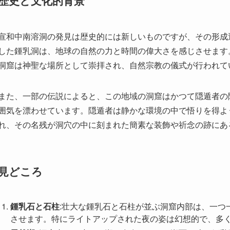
洞窟は神聖な場所として崇拝され、自然宗教の儀式が行われて
また、一部の伝説によると、この地域の洞窟はかつて隠遁者の
囲気を漂わせています。隠遁者は静かな環境の中で悟りを得よ
れ、その名残が洞穴の中に刻まれた簡素な装飾や祈念の跡にあ
見どころ
鍾乳石と石柱
:壮大な鍾乳石と石柱が並ぶ洞窟内部は、一つ
させます。特にライトアップされた夜の姿は幻想的で、多
天然湖
: 洞窟内には小さな湖も存在し、その湖面に映る鍾
み出します。訪問者はボートに乗って湖を周遊することが
神秘の地下水路
: 水路を漂わせる静かな流れは、自然の音
を通じて洞窟の深部へと進むことができるため、非日常的