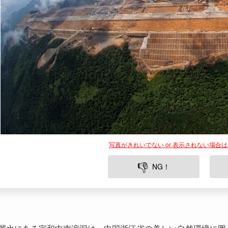
写真がきれいでない or 表示されない場合
👎
NG！
麗水にある宣和中南溶洞は、中国浙江省の美しい自然環境に囲
い年月をかけて作り上げた地形的な芸術作品で、様々な形状の
華麗なライトアップが施された光景は、訪問者に幻想的な体験
地域の他の洞窟と比べてもアクセスしやすく、多様な活動が楽
います。