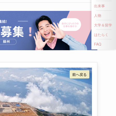
出来事
人物
大学＆留学
はたらく
FAQ
前へ戻る