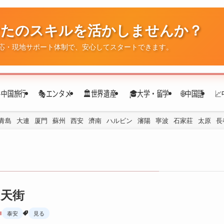
なたのスキルを活かしませんか？
✈️中国旅行
🎭エンタメ
🏛️世界遺産
🎓大学・留学
🌐中国語

応・現地サポート体制で、安心してスタートできます。
青島
大連
厦門
蘇州
西安
濟南
ハルビン
瀋陽
寧波
石家莊
太原
長
天街
泰安
見る