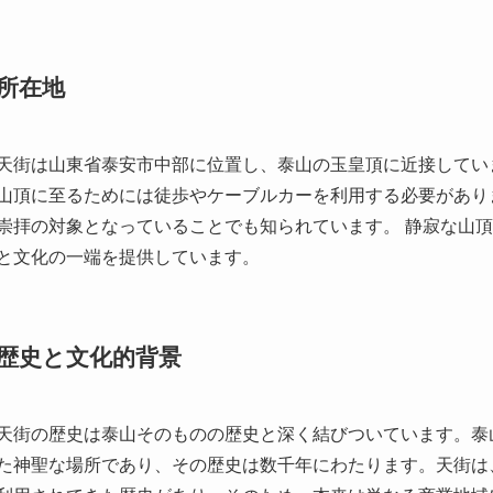
天街は山東省泰安市中部に位置し、泰山の玉皇頂に近接していま
山頂に至るためには徒歩やケーブルカーを利用する必要があり
崇拝の対象となっていることでも知られています。 静寂な山
と文化の一端を提供しています。
歴史と文化的背景
天街の歴史は泰山そのものの歴史と深く結びついています。泰
た神聖な場所であり、その歴史は数千年にわたります。天街は
利用されてきた歴史があり、そのため、本来は単なる商業地域
ス」としての役割も果たしてきました。
泰山は道教や儒教の聖地としても重要で、多くの伝説や神話が