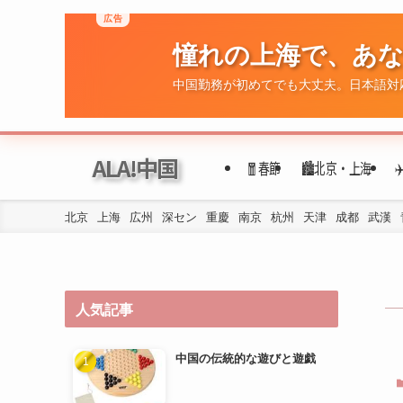
広告
憧れの上海で、あ
ALA!中国
🧧春節
🏙️北京・上海
中国勤務が初めてでも大丈夫。日本語対
北京
上海
広州
深セン
重慶
南京
杭州
天津
成都
武漢
人気記事
中国の伝統的な遊びと遊戯
年代ごとの民族衣装の変遷