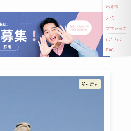
出来事
人物
大学＆留学
はたらく
FAQ
前へ戻る