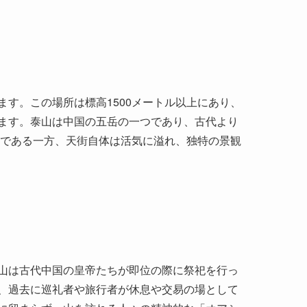
す。この場所は標高1500メートル以上にあり、
ます。泰山は中国の五岳の一つであり、古代より
頂である一方、天街自体は活気に溢れ、独特の景観
山は古代中国の皇帝たちが即位の際に祭祀を行っ
、過去に巡礼者や旅行者が休息や交易の場として
に留まらず、山を訪れる人々の精神的な「オアシ
この山と関連付けられています。例えば、秦の始