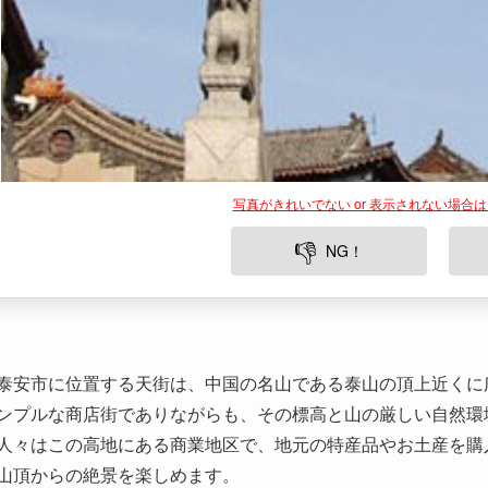
写真がきれいでない or 表示されない場合
👎
NG！
泰安市に位置する天街は、中国の名山である泰山の頂上近くに
ンプルな商店街でありながらも、その標高と山の厳しい自然環
人々はこの高地にある商業地区で、地元の特産品やお土産を購
山頂からの絶景を楽しめます。
所在地