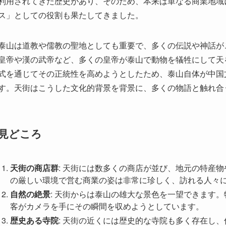
皇帝や漢の武帝など、多くの皇帝が泰山で動物を犠牲にして天
式を通じてその正統性を高めようとしたため、泰山自体が中国
す。天街はこうした文化的背景を背景に、多くの物語と触れ合
見どころ
天街の商店群
: 天街には数多くの商店が並び、地元の特産
の厳しい環境で営む商業の姿は非常に珍しく、訪れる人々
自然の絶景
: 天街からは泰山の雄大な景色を一望できます
客がカメラを手にその瞬間を収めようとしています。
歴史ある寺院
: 天街の近くには歴史的な寺院も多く存在し
は、泰山がいかにして精神的な避難所であったかを示して
アクセス