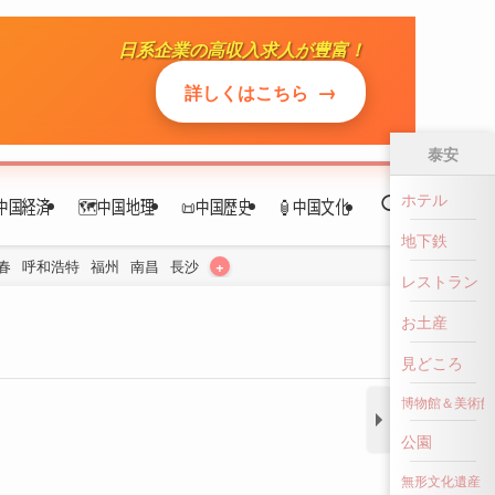
日系企業の高収入求人が豊富！
中国経済
🗺️中国地理
📜中国歴史
🏮中国文化
→
詳しくはこちら
+
春
呼和浩特
福州
南昌
長沙
泰安
ホテル
地下鉄
レストラン
お土産
見どころ
博物館＆美術館
公園
無形文化遺産