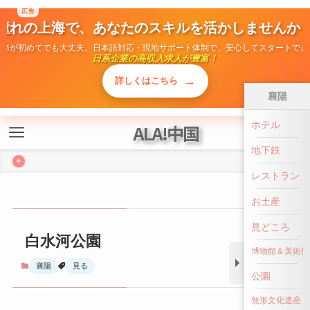
広告
ALA!中国
憧れの上海で、あなたのスキルを活かしませんか
勤務が初めてでも大丈夫。日本語対応・現地サポート体制で、安心してスタートでき
+
日系企業の高収入求人が豊富！
→
詳しくはこちら
襄陽
ホテル
白水河公園
地下鉄
襄陽
見る
レストラン
お土産
見どころ
博物館＆美術館
公園
無形文化遺産
前へ戻る