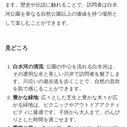
見どころ
白水河の清流
: 公園の中心を流れる白水河は、
その透明な水と美しい川岸で訪問者を魅了しま
す。川沿いの遊歩道を歩くことで、自然の息吹
を肌で感じることができます。
豊かな緑地
: 広々とした芝生と豊かな木々が広
がる緑地は、ピクニックやアウトドアアクティ
ビティに最適です。子供から大人まで、のんび
りとした時間を過ごせます。
季節の花々
: 春には桜、夏にはユリ、秋には紅
葉といった季節ごとの花々が公園を彩ります。
訪れるたびに違った表情を見せるため、何度で
も訪れたくなる美しさです。
地元の文化イベント
: 公園内では、時折地元の
伝統文化に触れることができるイベントが開催