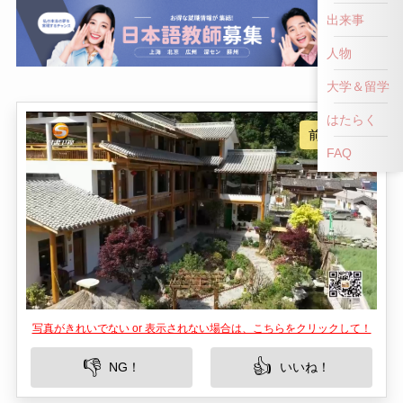
出来事
人物
大学＆留学
はたらく
FAQ
写真がきれいでない or 表示されない場合は、こちらをクリックして！
👎
👍
NG！
いいね！
白水河公園は、中国湖北省襄陽市に位置する美し
い観光地です。この公園はその静寂で美しい自然
環境と、地元の人々や観光客にとってのリラクゼ