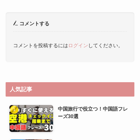
人気記事
中国旅行で役立つ！中国語フレ
ーズ30選
ゼロから学ぶ中国語：空港・飛
行機内のフレーズ
HSK（漢語水平考試）6級攻略
ガイド