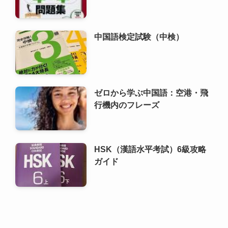
ゼロから学ぶ中国語：空港・飛
行機内のフレーズ
HSK（漢語水平考試）6級攻略
ガイド
利用規約
プライバシーポリシー
お問い合わせ
ALA！転職
©
2000 ALA!中国 (ALACHUGOKU.COM, ALAWORLD.COM.). All rights
reserved.