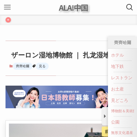
ALA!中国
+
齊齊哈爾
ザーロン湿地博物館 ｜ 扎龙湿地博物馆
ホテル
地下鉄
齊齊哈爾
見る
レストラン
お土産
見どころ
博物館＆美術館
公園
前へ戻る
無形文化遺産