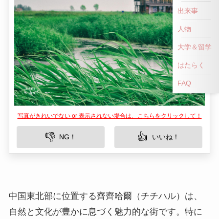
出来事
人物
大学＆留学
はたらく
FAQ
写真がきれいでない or 表示されない場合は、こちらをクリックして！
👎
👍
NG！
いいね！
中国東北部に位置する齊齊哈爾（チチハル）は、
自然と文化が豊かに息づく魅力的な街です。特に