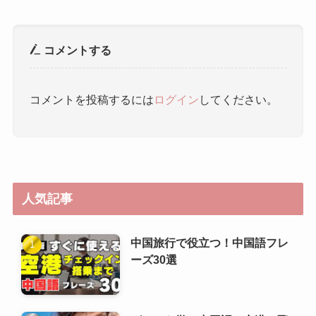
人気記事
中国旅行で役立つ！中国語フレ
ーズ30選
ゼロから学ぶ中国語：空港・飛
行機内のフレーズ
HSK（漢語水平考試）6級攻略
ガイド