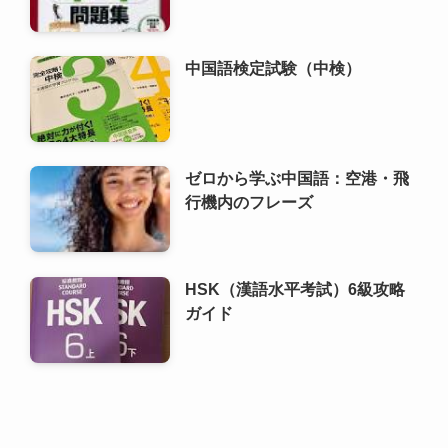
ゼロから学ぶ中国語：空港・飛
行機内のフレーズ
HSK（漢語水平考試）6級攻略
ガイド
利用規約
プライバシーポリシー
お問い合わせ
ALA！転職
©
2000 ALA!中国 (ALACHUGOKU.COM, ALAWORLD.COM.). All rights
reserved.