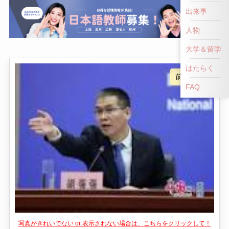
前へ戻る
出来事
人物
大学＆留学
はたらく
FAQ
写真がきれいでない or 表示されない場合は、こちらをクリックして！
👎
👍
NG！
いいね！