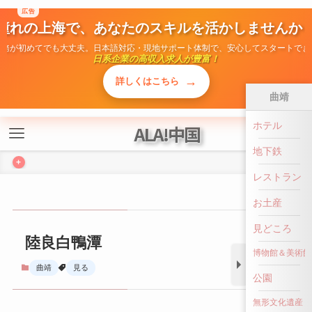
広告
憧れの上海で、あなたのスキルを活かしませんか
ALA!中国
勤務が初めてでも大丈夫。日本語対応・現地サポート体制で、安心してスタートでき
日系企業の高収入求人が豊富！
+
→
詳しくはこちら
曲靖
ホテル
陸良白鴨潭
地下鉄
曲靖
見る
レストラン
お土産
見どころ
博物館＆美術館
公園
無形文化遺産