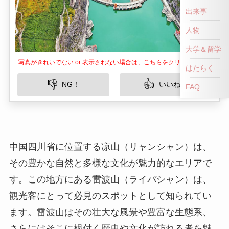
出来事
人物
大学＆留学
写真がきれいでない or 表示されない場合は、こちらをクリックして！
はたらく
👎
👍
NG！
いいね！
FAQ
中国四川省に位置する凉山（リャンシャン）は、
その豊かな自然と多様な文化が魅力的なエリアで
す。この地方にある雷波山（ライバシャン）は、
観光客にとって必見のスポットとして知られてい
ます。雷波山はその壮大な風景や豊富な生態系、
さらにはそこに根付く歴史や文化が訪れる者を魅