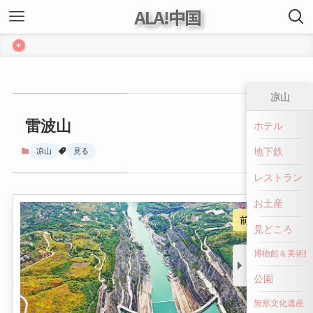
ALA!中国
+
凉山
雷波山
ホテル
地下鉄
凉山
見る
レストラン
お土産
前へ戻る
見どころ
博物館＆美術館
公園
無形文化遺産