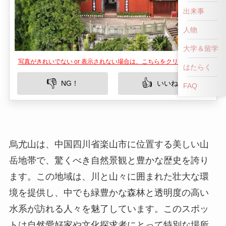
出来事
人物
大学＆留学
写真がきれいでない or 表示されない場合は、こちらをクリックして！
はたらく
👎
👍
NG！
いいね！
FAQ
烏尤山は、中国四川省楽山市に位置する美しい山
岳地帯で、驚くべき自然景観と豊かな歴史を誇り
ます。この地域は、川と山々に囲まれた壮大な環
境を提供し、中でも緑豊かな森林と透明度の高い
水系が訪れる人々を魅了しています。このスポッ
トは自然愛好家や文化探求者にとって特別な場所