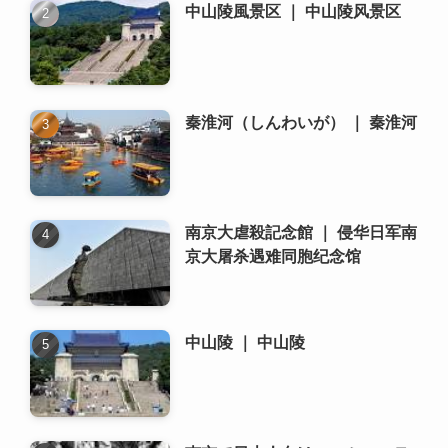
中山陵風景区 ｜ 中山陵风景区
秦淮河（しんわいが） ｜ 秦淮河
南京大虐殺記念館 ｜ 侵华日军南
京大屠杀遇难同胞纪念馆
中山陵 ｜ 中山陵