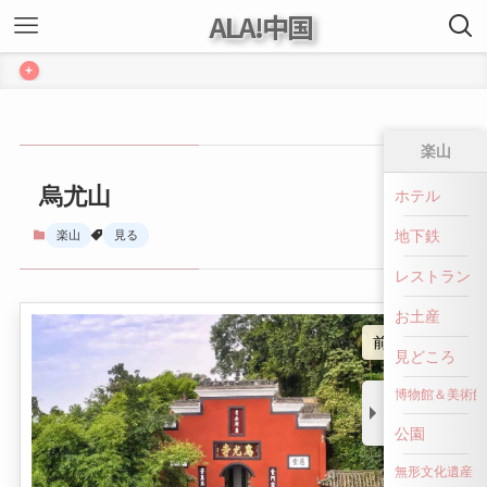
ALA!中国
+
楽山
烏尤山
ホテル
地下鉄
楽山
見る
レストラン
お土産
前へ戻る
見どころ
博物館＆美術館
公園
無形文化遺産