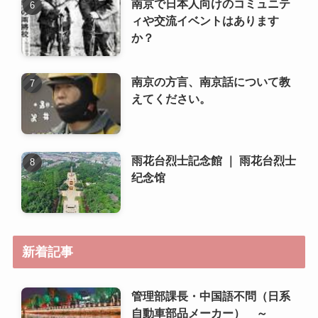
南京で日本人向けのコミュニテ
ィや交流イベントはあります
か？
南京の方言、南京話について教
えてください。
雨花台烈士記念館 ｜ 雨花台烈士
纪念馆
新着記事
管理部課長・中国語不問（日系
自動車部品メーカー） ～