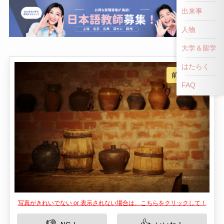
前へ戻る
出来事
人物
大学＆留学
はたらく
FAQ
写真がきれいでない or 表示されない場合は、こちらをクリックして！
👎
👍
NG！
いいね！
九柄龍珠湖風景区は、中国安徽省池州市に位置す