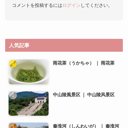
人気記事
雨花茶（うかちゃ） ｜ 雨花茶
中山陵風景区 ｜ 中山陵风景区
秦淮河（しんわいが） ｜ 秦淮河
南京大虐殺記念館 ｜ 侵华日军南
京大屠杀遇难同胞纪念馆