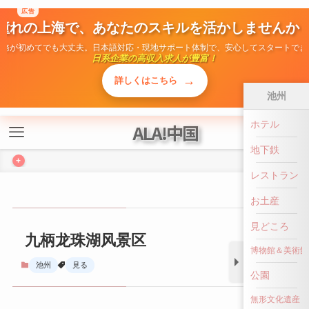
広告
憧れの上海で、あなたのスキルを活かしませんか
ALA!中国
勤務が初めてでも大丈夫。日本語対応・現地サポート体制で、安心してスタートでき
日系企業の高収入求人が豊富！
+
→
詳しくはこちら
池州
ホテル
九柄龙珠湖风景区
地下鉄
池州
見る
レストラン
お土産
見どころ
博物館＆美術館
公園
無形文化遺産