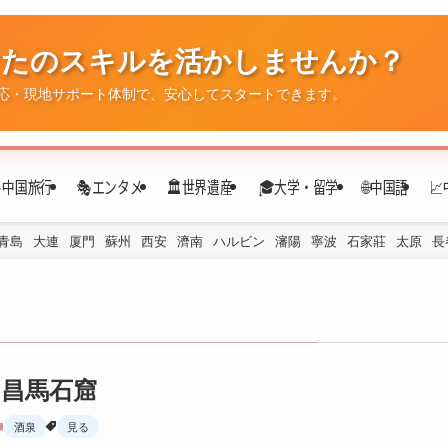
なたのスキルを活かしませんか？
応・現地サポート体制で、安心してスタートできます。
✈️中国旅行
🎭エンタメ
🏛️世界遺産
🎓大学・留学
🌐中国語

青島
大連
厦門
蘇州
西安
濟南
ハルビン
瀋陽
寧波
石家莊
太原
長
昌馬石窟
酒泉
見る