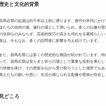
昌馬石窟は、中国甘粛省酒泉市の名所の一つで、訪れる者に感
と技術の融合を示すこの石窟は、美しい彫刻や絵画で満たされ
間見せてくれます。昌馬石窟の特別な点は、その規模と密集し
されてきたこれらの作品は、中国の仏教文化の深さと芸術性の
評価されています。
所在地
昌馬石窟は甘粛省酒泉市に位置しています。この地域は中国北
がります。このため、多くの歴史的遺産が乾燥した土壌のおか
と広大な自然が広がり、地理的にも魅力的な環境に恵まれてい
て発展してきた歴史を持ち、文化的にも美術的にも豊富な遺産