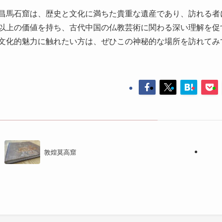
供され、特に羊肉を使った料理が人気です。また、宿泊施設も
トハウスが揃っています。観光の拠点として十分な利便性を持
訪問者の感想と評価
昌馬石窟を訪れた人々は、その壮大さと歴史的価値に驚きを表
態に感銘を受けたとの声が多く、一つ一つの作品から感じ取れ
す。多くの文化人や芸術家、仏教学者が訪れ、自らの創作や研
化的価値は非常に高く評価されています。
昌馬石窟を訪れた有名人の中には、かつて中国の著名な画家や
化の要素を取り入れたことで知られています。彼らの訪問記録
な資料となっています。