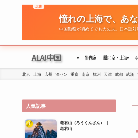
広告
憧れの上海で、あ
中国勤務が初めてでも大丈夫。日本語対
ALA!中国
🧧春節
🏙️北京・上海
北京
上海
広州
深セン
重慶
南京
杭州
天津
成都
武漢
人気記事
老君山（ろうくんざん） ｜
老君山