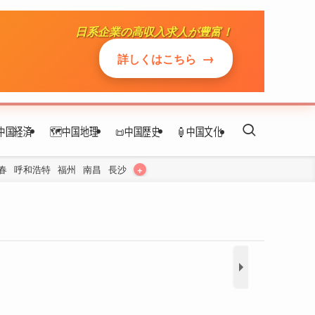
日系企業の高収入求人が豊富！
→
詳しくはこちら
酒泉
ホテル
中国経済
🗺️中国地理
📜中国歴史
🏮中国文化
地下鉄
+
春
呼和浩特
福州
南昌
長沙
レストラン
お土産
見どころ
博物館＆美術館
公園
無形文化遺産