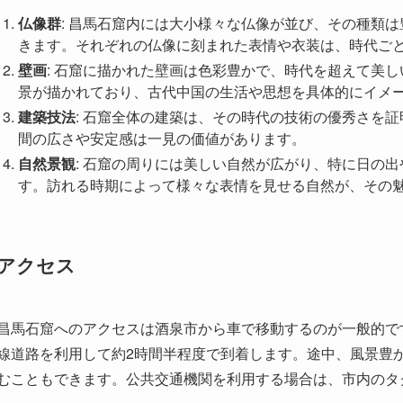
歴史と文化的背景
昌馬石窟の起源は約千年以上前に遡ります。唐代や宋代にかけ
徒たちの信仰の場、修行の場として用いられ、多くの仏像や壁
の信仰心のみならず、芸術的技巧の高さも伺わせる素晴らしい
産は、今もなお、多くの訪問者に影響を与え続けています。
また、昌馬石窟には多くの歴史的な物語が紡がれています。特
って、昌馬石窟は安らぎと祈りの場として重要な役割を果たし
の供物を捧げ、その恩寵を仏から受け取ろうとした場所でもあ
商人たちの願いや思い、生活が感じられる彫像や壁画が存在し