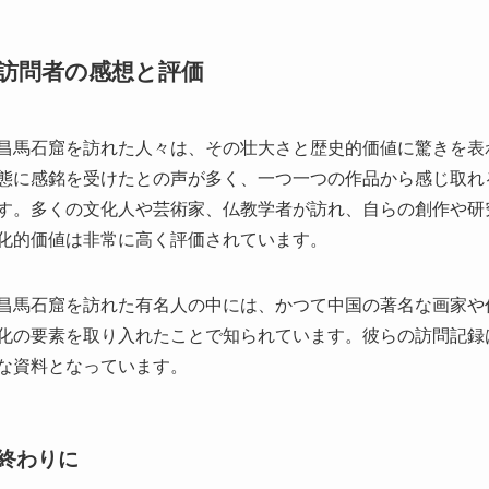
線道路を利用して約2時間半程度で到着します。途中、風景豊
むこともできます。公共交通機関を利用する場合は、市内のタ
営業シーズンは春から秋にかけてが最適で、この時期は特に気
業時間は午前9時から午後5時までですが、季節により変更に
めします。入場料は比較的低価格に設定されており、多くの観
周辺環境
昌馬石窟の周辺は、雄大な自然環境に囲まれています。高くそ
静寂と安らぎを与えます。トレッキングや自然散策を楽しむこ
な環境です。
観光や見学の後は、近隣で地元の味を楽しむのも一興です。地