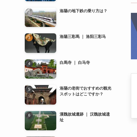
洛陽の地下鉄の乗り方は？
洛陽三彩馬 ｜ 洛阳三彩马
白馬寺 ｜ 白马寺
洛陽の老街でおすすめの観光
スポットはどこですか？
漢魏故城遺跡 ｜ 汉魏故城遗
址