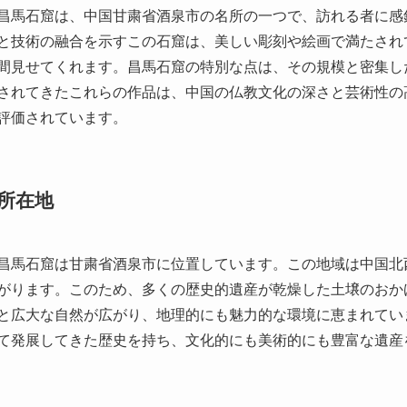
写真がきれいでない or 表示されない場合
👎
NG！