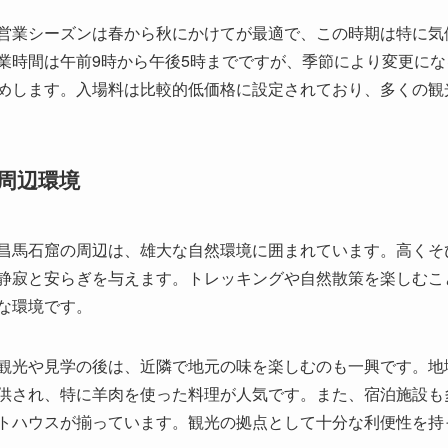
見どころ
仏像群
: 昌馬石窟内には大小様々な仏像が並び、その種類
きます。それぞれの仏像に刻まれた表情や衣装は、時代ご
壁画
: 石窟に描かれた壁画は色彩豊かで、時代を超えて美
景が描かれており、古代中国の生活や思想を具体的にイメ
建築技法
: 石窟全体の建築は、その時代の技術の優秀さを
間の広さや安定感は一見の価値があります。
自然景観
: 石窟の周りには美しい自然が広がり、特に日の
す。訪れる時期によって様々な表情を見せる自然が、その
アクセス
昌馬石窟へのアクセスは酒泉市から車で移動するのが一般的で