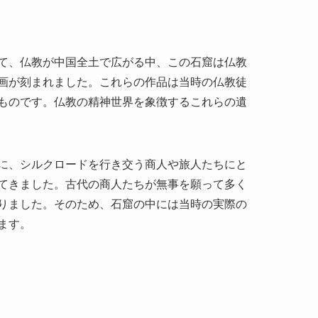
銘を与える文化的遺産です。古代中国の仏教文化
ており、訪れる人々に深い歴史と文化の一端を垣
た芸術作品の見事さです。何世紀にも渡って保存
高さを兼ね備えており、その価値は国内外で高く
西部にあり、乾燥した気候と広大な砂漠地帯が広
げで良好に保存されています。周囲は険しい山々
ます。酒泉市自体は古代シルクロードの要所とし
を抱えています。