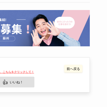
出来事
人物
大学＆留学
はたらく
FAQ
前へ戻る