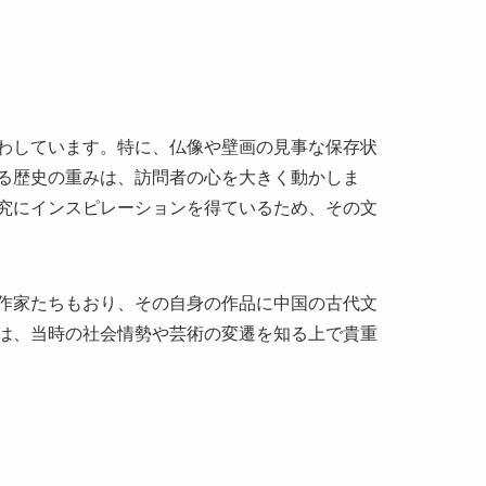
かな地方道をドライブしながら、旅そのものを楽し
クシーやツアーバスを利用する方法が主流です。
候が安定しており、自然の美しさも増します。営
なることもあるため、訪問前に確認することをお勧
光客が手軽に訪れることが可能です。
びえる山々や広がる草原は、訪れる者の心を癒す
ともでき、アクティブな観光を求める方には最適
域の飲食店では、新鮮な素材を活かした料理が提