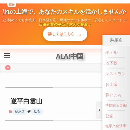
広告
ALA!中国
憧れの上海で、あなたのスキルを活かしませんか
勤務が初めてでも大丈夫。日本語対応・現地サポート体制で、安心してスタートでき
日系企業の高収入求人が豊富！
+
→
詳しくはこちら
駐馬店
ホテル
遂平白雲山
地下鉄
駐馬店
見る
レストラン
お土産
見どころ
博物館＆美術館
公園
無形文化遺産
前へ戻る