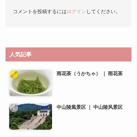
人気記事
雨花茶（うかちゃ） ｜ 雨花茶
中山陵風景区 ｜ 中山陵风景区
秦淮河（しんわいが） ｜ 秦淮河
南京大虐殺記念館 ｜ 侵华日军南
京大屠杀遇难同胞纪念馆