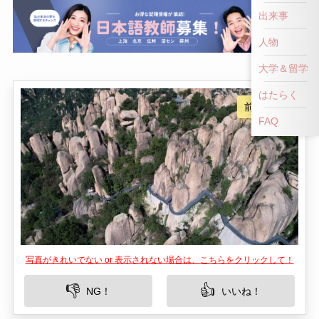
出来事
人物
大学＆留学
はたらく
FAQ
写真がきれいでない or 表示されない場合は、こちらをクリックして！
👎
👍
NG！
いいね！
遂平白雲山は、中国河南省の駐馬店市に位置し、
豊かな自然と歴史的魅力が調和した観光スポット
です。この場所は、美しい山々と清らかな水、そ