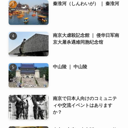
中山陵 ｜ 中山陵
南京で日本人向けのコミュニテ
ィや交流イベントはあります
か？
南京の方言、南京話について教
えてください。
雨花台烈士記念館 ｜ 雨花台烈士
纪念馆