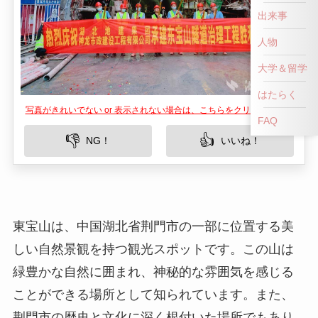
出来事
人物
大学＆留学
はたらく
写真がきれいでない or 表示されない場合は、こちらをクリックして！
FAQ
👎
👍
NG！
いいね！
東宝山は、中国湖北省荆門市の一部に位置する美
しい自然景観を持つ観光スポットです。この山は
緑豊かな自然に囲まれ、神秘的な雰囲気を感じる
ことができる場所として知られています。また、
荆門市の歴史と文化に深く根付いた場所でもあり