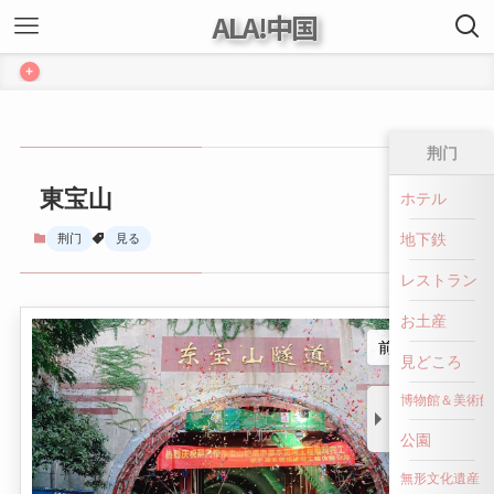
ALA!中国
+
荆门
東宝山
ホテル
地下鉄
荆门
見る
レストラン
お土産
前へ戻る
見どころ
博物館＆美術館
公園
無形文化遺産