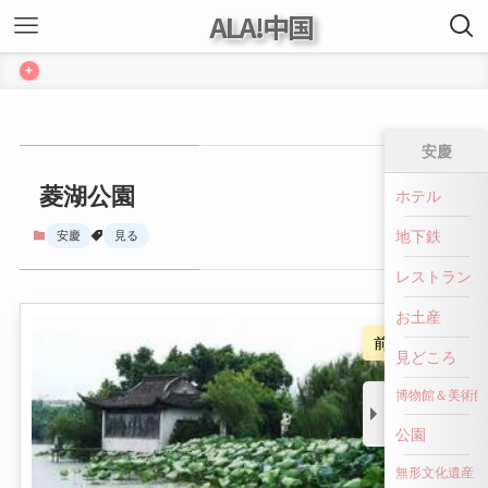
ALA!中国
+
安慶
菱湖公園
ホテル
地下鉄
安慶
見る
レストラン
お土産
前へ戻る
見どころ
博物館＆美術館
公園
無形文化遺産