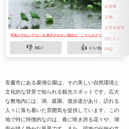
出来事
人物
大学＆留学
写真がきれいでない or 表示されない場合は、こちらをクリックして！
はたらく
👎
👍
NG！
いいね！
FAQ
安慶市にある菱湖公園は、その美しい自然環境と
文化的な背景で知られる観光スポットです。広大
な敷地内には、湖、庭園、遊歩道があり、訪れる
人々に落ち着いた雰囲気を提供しています。この
地で特に特徴的なのは、春に咲き誇る花々や、湖
面が描く静かな風景です。また、現地の伝統や文