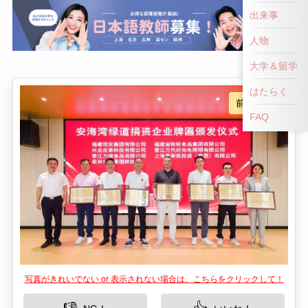
出来事
人物
大学＆留学
はたらく
FAQ
写真がきれいでない or 表示されない場合は、こちらをクリックして！
👎
👍
NG！
いいね！
安海湾は中国福建省の晋江市に位置する美しい湾