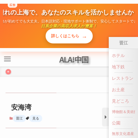
広告
ALA!中国
憧れの上海で、あなたのスキルを活かしませんか
勤務が初めてでも大丈夫。日本語対応・現地サポート体制で、安心してスタートでき
日系企業の高収入求人が豊富！
+
→
詳しくはこちら
晋江
ホテル
安海湾
地下鉄
晋江
見る
レストラン
お土産
見どころ
博物館＆美術館
公園
無形文化遺産
前へ戻る