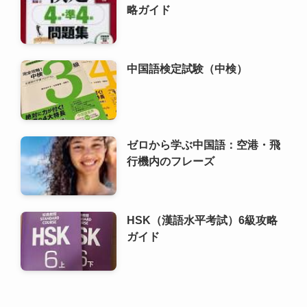
ゼロから学ぶ中国語：空港・飛
行機内のフレーズ
HSK（漢語水平考試）6級攻略
ガイド
利用規約
プライバシーポリシー
お問い合わせ
ALA！転職
©
2000 ALA!中国 (ALACHUGOKU.COM, ALAWORLD.COM.). All rights