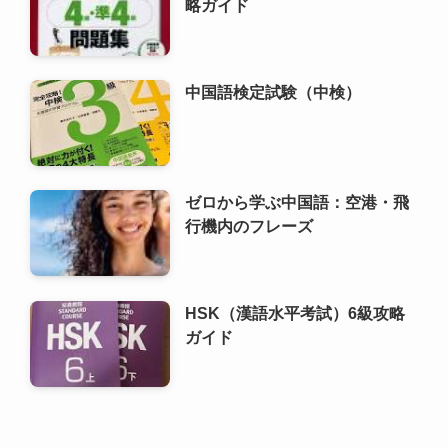
ゼロから学ぶ中国語：空港・飛
行機内のフレーズ
HSK（漢語水平考試）6級攻略
ガイド
利用規約
プライバシーポリシー
お問い合わせ
ALA！転職
©
2000 ALA!中国 (ALACHUGOKU.COM, ALAWORLD.COM.). All rights