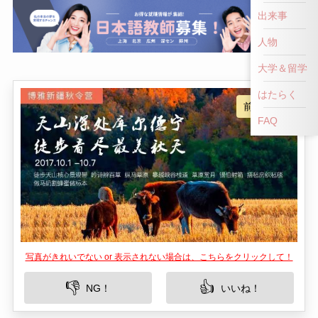
前へ戻る
出来事
人物
大学＆留学
はたらく
FAQ
写真がきれいでない or 表示されない場合は、こちらをクリックして！
👎
👍
NG！
いいね！
墳嶺金秋紅葉景区は、中国の新疆ウイグル自治区
に位置し、特に秋の季節には見事な紅葉が広がる
ことで知られています。この観光スポットは、野