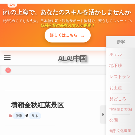
広告
憧れの上海で、あなたのスキルを活かしませんか
ALA!中国
勤務が初めてでも大丈夫。日本語対応・現地サポート体制で、安心してスタートでき
日系企業の高収入求人が豊富！
+
→
詳しくはこちら
伊寧
ホテル
墳嶺金秋紅葉景区
地下鉄
伊寧
見る
レストラン
お土産
見どころ
博物館＆美術館
公園
無形文化遺産