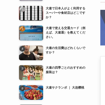
大連で使える交通カード（例
えば、大連通）を教えてくだ
さい。
大連の生活費はどれくらいで
すか？
大連の四季ごとのおすすめの
服装は？
大連サクランボ ｜ 大连樱桃
薄熙来（はく きらい） ｜ 薄
熙来
地下鉄2号線 (地铁2号线)