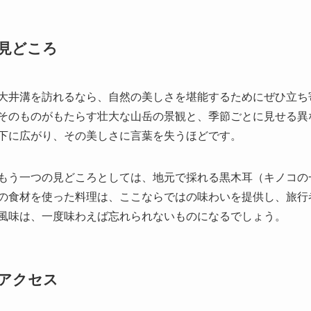
大井溝を訪れるなら、自然の美しさを堪能するためにぜひ立ち
そのものがもたらす壮大な山岳の景観と、季節ごとに見せる異
下に広がり、その美しさに言葉を失うほどです。
もう一つの見どころとしては、地元で採れる黒木耳（キノコの
の食材を使った料理は、ここならではの味わいを提供し、旅行
風味は、一度味わえば忘れられないものになるでしょう。
アクセス
大井溝へのアクセスは、まず甘粛省蘭州市に到着することから
アクセスが可能な地理的に便利な場所にあります。蘭州市から
便が良い経路で臨潭県まで到着することができます。