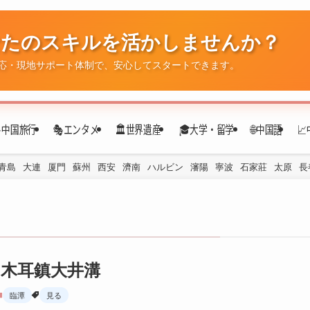
なたのスキルを活かしませんか？
✈️中国旅行
🎭エンタメ
🏛️世界遺産
🎓大学・留学
🌐中国語

応・現地サポート体制で、安心してスタートできます。
青島
大連
厦門
蘇州
西安
濟南
ハルビン
瀋陽
寧波
石家莊
太原
長
木耳鎮大井溝
臨潭
見る