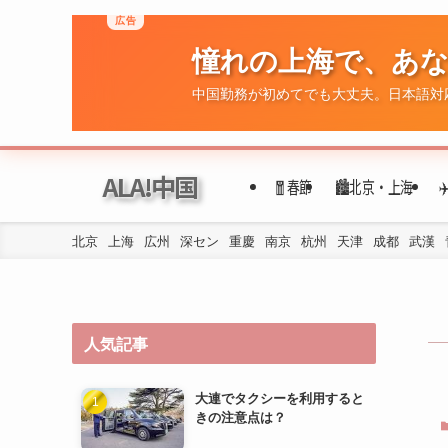
広告
憧れの上海で、あ
ALA!中国
🧧春節
🏙️北京・上海
中国勤務が初めてでも大丈夫。日本語対
北京
上海
広州
深セン
重慶
南京
杭州
天津
成都
武漢
人気記事
大連でタクシーを利用すると
きの注意点は？
大連で日本人がよく利用する
スーパーや食材店はどこです
か？