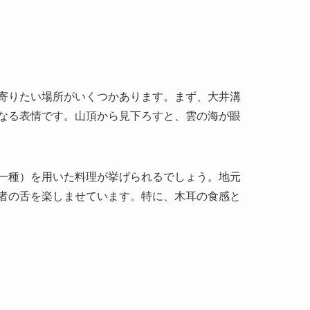
寄りたい場所がいくつかあります。まず、大井溝
なる表情です。山頂から見下ろすと、雲の海が眼
一種）を用いた料理が挙げられるでしょう。地元
者の舌を楽しませています。特に、木耳の食感と
始めます。蘭州市は、全国からの航空便や鉄道で
は、車で約6〜7時間を要し、高速道路を利用して