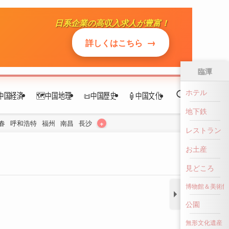
日系企業の高収入求人が豊富！
中国経済
🗺️中国地理
📜中国歴史
🏮中国文化
→
詳しくはこちら
+
春
呼和浩特
福州
南昌
長沙
臨潭
ホテル
地下鉄
レストラン
お土産
見どころ
博物館＆美術館
公園
無形文化遺産