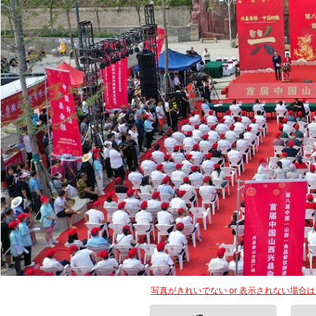
写真がきれいでない or 表示されない場合
👎
NG！