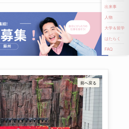
出来事
人物
大学＆留学
はたらく
FAQ
前へ戻る