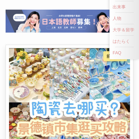
前へ戻る
出来事
人物
大学＆留学
はたらく
FAQ