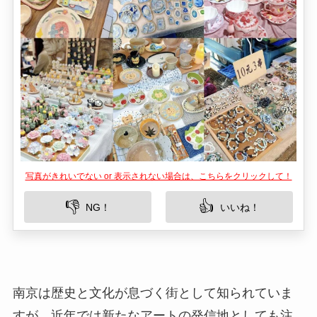
写真がきれいでない or 表示されない場合は、こちらをクリックして！
👎
👍
NG！
いいね！
南京は歴史と文化が息づく街として知られていま
すが、近年では新たなアートの発信地としても注
目を集めています。特に「クリエイティブマーケ
ット」は、地元のアーティストやクリエイターが
集い、独自の作品やアイデアを発信する場として
大人気。週末の散策スポットとしてもぴったり
で、訪れる人々に新鮮な刺激と楽しみを提供して