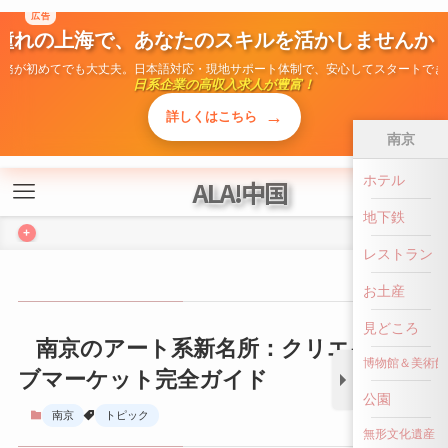
ALA!中国
+
南京
南京のアート系新名所：クリエイティ
ホテル
ブマーケット完全ガイド
地下鉄
南京
トピック
レストラン
お土産
見どころ
博物館＆美術館
公園
無形文化遺産