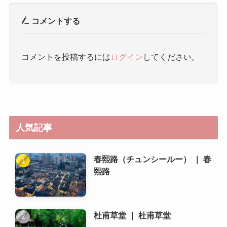
人気記事
春熙路（チュンシールー） ｜ 春
熙路
杜甫草堂 ｜ 杜甫草堂
成都で使える交通カード（例え
ば、成都通）を教えてくださ
い。