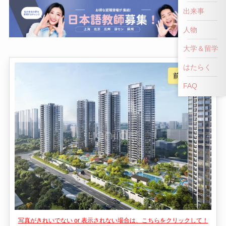
出来事
人物
大学＆留学
はたらく
FAQ
写真がきれいでない or 表示されない場合は、こちらをクリックして！
👎
👍
NG！
いいね！
怡星楼は、中国広東省開平市に位置する有名な観