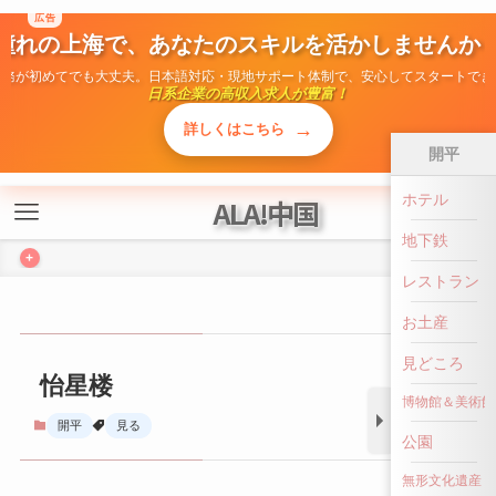
広告
ALA!中国
憧れの上海で、あなたのスキルを活かしませんか
勤務が初めてでも大丈夫。日本語対応・現地サポート体制で、安心してスタートでき
+
日系企業の高収入求人が豊富！
→
詳しくはこちら
開平
ホテル
怡星楼
地下鉄
開平
見る
レストラン
お土産
見どころ
博物館＆美術館
公園
無形文化遺産
前へ戻る