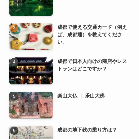
成都で日本人向けの商店やレス
トランはどこですか？
楽山大仏 ｜ 乐山大佛
成都の地下鉄の乗り方は？
川劇の変面 ｜ 川剧变脸