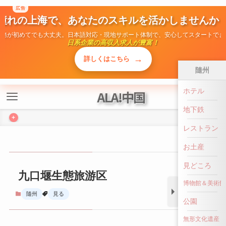
広告
ALA!中国
憧れの上海で、あなたのスキルを活かしませんか
勤務が初めてでも大丈夫。日本語対応・現地サポート体制で、安心してスタートでき
+
日系企業の高収入求人が豊富！
→
詳しくはこちら
隨州
ホテル
九口堰生態旅游区
地下鉄
隨州
見る
レストラン
お土産
見どころ
博物館＆美術館
公園
無形文化遺産
前へ戻る