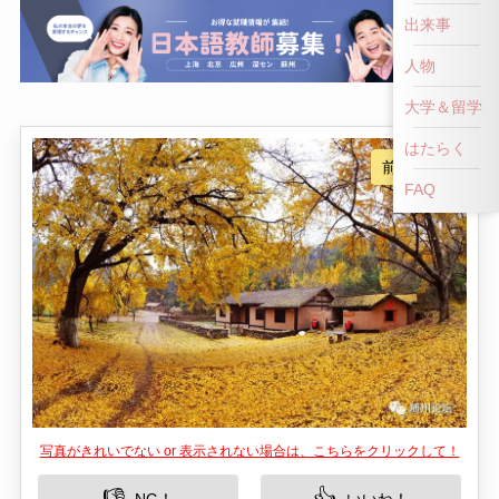
出来事
人物
大学＆留学
はたらく
FAQ
写真がきれいでない or 表示されない場合は、こちらをクリックして！
👎
👍
NG！
いいね！
九口堰生態旅游区は、中国湖北省隨州市に位置す
る、豊かな自然と静寂を楽しめるエコツーリズム