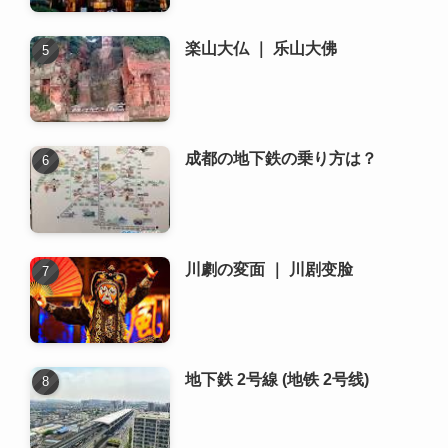
成都の地下鉄の乗り方は？
川劇の変面 ｜ 川剧变脸
地下鉄 2号線 (地铁 2号线)
新着記事
成都でおすすめの書店や図書館
はどこですか？