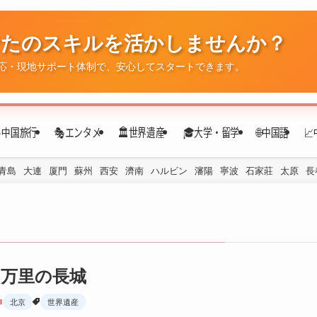
なたのスキルを活かしませんか？
✈️中国旅行
🎭エンタメ
🏛️世界遺産
🎓大学・留学
🌐中国語

応・現地サポート体制で、安心してスタートできます。
青島
大連
厦門
蘇州
西安
濟南
ハルビン
瀋陽
寧波
石家莊
太原
長
万里の長城
北京
世界遺産