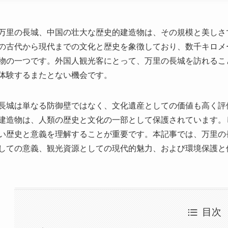
体験するまたとない機会です。
長城は単なる防御壁ではなく、文化遺産としての価値も高く評
建造物は、人類の歴史と文化の一部として保護されています。
い歴史と意義を理解することが重要です。本記事では、万里の
しての意義、観光資源としての現代的魅力、および環境保護と
目次
万里の長城の歴史：起源と発展の過程
建設技術と労働力：古代中国の偉業
防衛機能と戦略的役割：万里の長城の軍事的価値
文化的遺産としての万里の長城：世界遺産への道
観光資源としての万里の長城：現代の魅力と課題