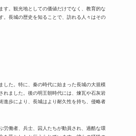
ました。特に、秦の時代に始まった長城の大規模
されました。後の明王朝時代には、煉瓦や石灰岩
術進歩により、長城はより耐久性を持ち、侵略者
ぶ労働者、兵士、囚人たちが動員され、過酷な環
命を落としたと伝えられています。彼らの犠牲の
でしょう。
です。これは、風や地震などの自然の力に対する
て築かれており、山岳地帯や平地、河川を巧みに