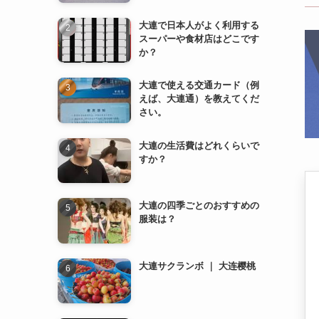
さい。
大連の生活費はどれくらいで
すか？
大連の四季ごとのおすすめの
服装は？
大連サクランボ ｜ 大连樱桃
薄熙来（はく きらい） ｜ 薄
熙来
地下鉄2号線 (地铁2号线)