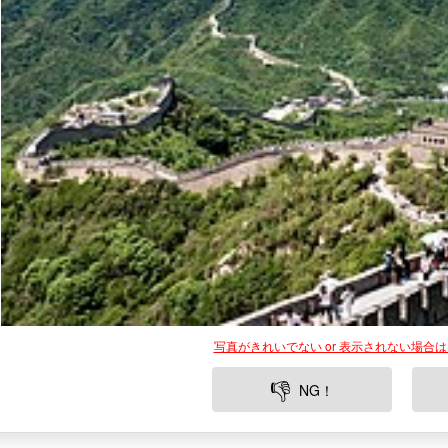
写真がきれいでない or 表示されない場合
👎
NG！
万里の長城、中国の壮大な歴史的建造物は、その規模と美しさ
の古代から現代までの文化と歴史を象徴しており、数千キロメ
物の一つです。外国人観光客にとって、万里の長城を訪れるこ