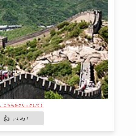
は、こちらをクリックして！
👍
いいね！
で訪れる者を魅了し続けています。長城は、中国
ートルにわたるその壁は、地球上で最も長い建造
とは、その驚異的な建設技術や歴史的意義を直接