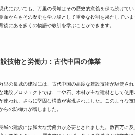
建設技術と労働力：古代中国の偉業
万里の長城の建設には、古代中国の高度な建設技術が駆使され
な建設プロジェクトでは、土や石、木材が主な建材として使用
が使われ、さらに堅固な構造が実現されました。このような技
からの防御力が増しました。
長城の建設には膨大な労働力が必要とされました。数百万に及
境下で働きました。歴史書によれば、多くの労働者が作業中に
上に築かれた長城は、まさに彼らの努力と苦労の結晶と言える
古代の建築技術の中でも特筆すべきは、壁の傾斜や曲線の設計
耐久性を高めるためのものでした。また、長城は地形に合わせ