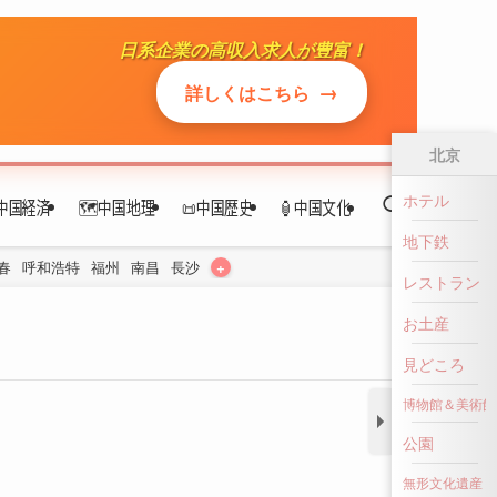
日系企業の高収入求人が豊富！
中国経済
🗺️中国地理
📜中国歴史
🏮中国文化
→
詳しくはこちら
+
春
呼和浩特
福州
南昌
長沙
北京
ホテル
地下鉄
レストラン
お土産
見どころ
博物館＆美術館
公園
無形文化遺産