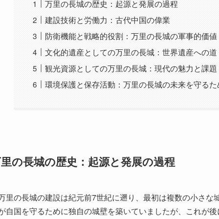
環境保護と保存活動：万里の長城の未来を守るた
万里の長城の歴史：起源と発展の過程
万里の長城の建設は紀元前7世紀に遡り、最初は複数の小さな
が自国を守るために独自の城壁を築いていましたが、これが後
した。特に、紀元前221年に秦の始皇帝が中国を統一した際
ました。
秦の始皇帝は、異民族の侵入を防ぐために万里の長城を大規模
の時代にも、建設や修復が繰り返されました。特に明代には、