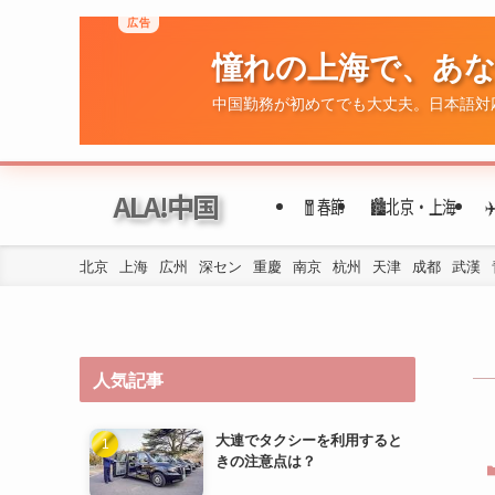
広告
憧れの上海で、あ
ALA!中国
🧧春節
🏙️北京・上海
中国勤務が初めてでも大丈夫。日本語対
北京
上海
広州
深セン
重慶
南京
杭州
天津
成都
武漢
人気記事
大連でタクシーを利用すると
きの注意点は？
大連で日本人がよく利用する
スーパーや食材店はどこです
か？
大連で使える交通カード（例
えば、大連通）を教えてくだ