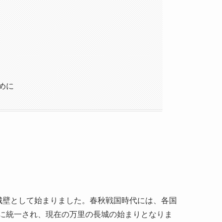
めに
城壁として始まりました。春秋戦国時代には、各国
に統一され、現在の万里の長城の始まりとなりま
、既存の壁を繋げる大規模なプロジェクトが開始され
に拡張しましたが、その後の漢王朝や明王朝など
モンゴルや満州の侵入を防ぐために、長城の多く