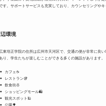
広東培正学院の住所は広州市天河区で、交通の便が非常に良い
あり、学生たちが楽しむことができる多くの施設があります。
カフェ☕️
レストラン🥡
飲食街🍜
ショッピングモール🛍️
観光スポット🕌
公園🌳
博物館🏺
特に、広州の文化を体験する場所として人気があります。