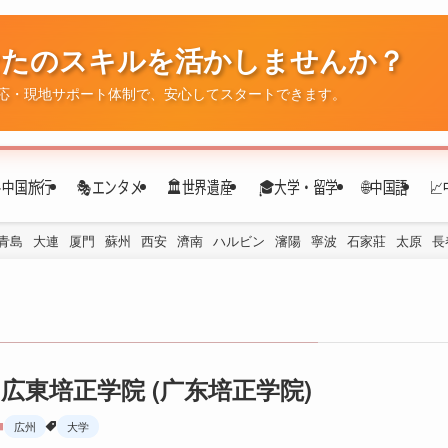
✈️中国旅行
🎭エンタメ
🏛️世界遺産
🎓大学・留学
🌐中国語

青島
大連
厦門
蘇州
西安
濟南
ハルビン
瀋陽
寧波
石家莊
太原
長
広東培正学院 (广东培正学院)
広州
大学