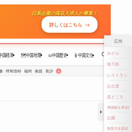
中国経済
🗺️中国地理
📜中国歴史
🏮中国文化
+
春
呼和浩特
福州
南昌
長沙
広州
ホテル
地下鉄
レストラン
お土産
見どころ
博物館＆美術館
公園
無形文化遺産