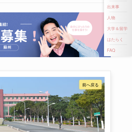
出来事
人物
大学＆留学
はたらく
前へ戻る
FAQ
は、こちらをクリックして！
👍
いいね！