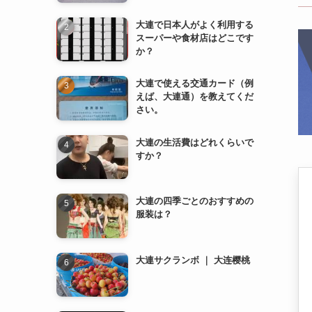
さい。
大連の生活費はどれくらいで
すか？
大連の四季ごとのおすすめの
服装は？
大連サクランボ ｜ 大连樱桃
薄熙来（はく きらい） ｜ 薄
熙来
地下鉄2号線 (地铁2号线)