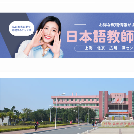
写真がきれいでない or 表示されない場合
👎
NG！