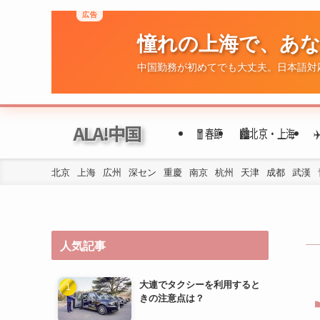
ALA!中国
🧧春節
🏙️北京・上海
北京
上海
広州
深セン
重慶
南京
杭州
天津
成都
武漢
人気記事
大連でタクシーを利用すると
きの注意点は？
大連で日本人がよく利用する
スーパーや食材店はどこです
か？
大連で使える交通カード（例
えば、大連通）を教えてくだ