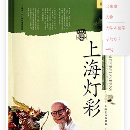
前へ戻る
出来事
人物
大学＆留学
はたらく
FAQ