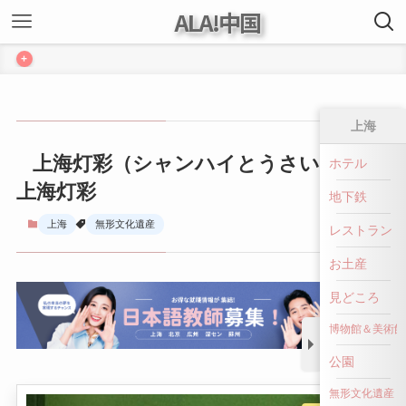
ALA!中国
+
上海
上海灯彩（シャンハイとうさい） ｜
ホテル
上海灯彩
地下鉄
上海
無形文化遺産
レストラン
お土産
見どころ
博物館＆美術館
公園
無形文化遺産