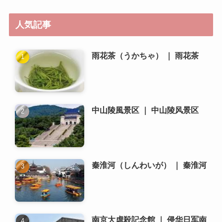
人気記事
雨花茶（うかちゃ） ｜ 雨花茶
中山陵風景区 ｜ 中山陵风景区
秦淮河（しんわいが） ｜ 秦淮河
南京大虐殺記念館 ｜ 侵华日军南