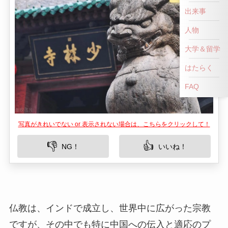
出来事
人物
大学＆留学
はたらく
FAQ
写真がきれいでない or 表示されない場合は、こちらをクリックして！
👎
👍
NG！
いいね！
仏教は、インドで成立し、世界中に広がった宗教
ですが、その中でも特に中国への伝入と適応のプ