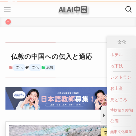
ALA!中国
+
文化
仏教の中国への伝入と適応
ホテル
地下鉄
文化
文化
思想
レストラン
お土産
見どころ
博物館＆美術館
公園
前へ戻る
無形文化遺産