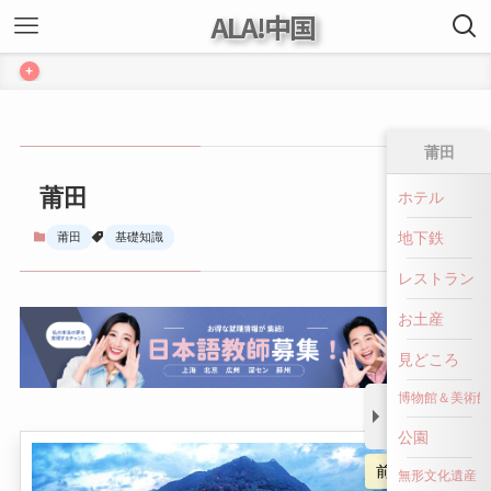
ALA!中国
+
莆田
莆田
ホテル
地下鉄
莆田
基礎知識
レストラン
お土産
見どころ
博物館＆美術館
公園
前へ戻る
無形文化遺産