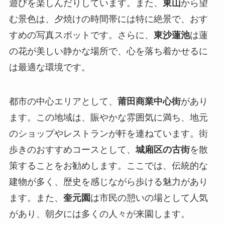
遊びを楽しんだりしています。また、
東山
から望
む景色は、夕焼けの時間帯には特に絶景で、おす
すめの写真スポットです。さらに、
東沙蓮池
は蓮
の花が美しい静かな場所で、心を落ち着かせるに
は最適な環境です。
都市の中心エリアとして、
莆田商業中心街
があり
ます。この地域は、賑やかな雰囲気に満ち、地元
のショップやレストランが軒を連ねています。街
歩きのおすすめコースとして、
城廂区の古街
を散
策することをお勧めします。ここでは、伝統的な
建物が多く、歴史を感じながら歩ける魅力があり
ます。また、
奎元園
は市民の憩いの場として人気
があり、朝夕には多くの人々が来園します。