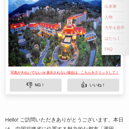
出来事
人物
大学＆留学
はたらく
FAQ
写真がきれいでない or 表示されない場合は、こちらをクリックして！
👎
👍
NG！
いいね！
Hello! ご訪問いただきありがとうございます。本日