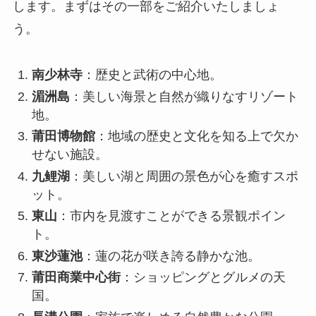
します。まずはその一部をご紹介いたしましょ
う。
南少林寺
：歴史と武術の中心地。
湄洲島
：美しい海景と自然が織りなすリゾート
地。
莆田博物館
：地域の歴史と文化を知る上で欠か
せない施設。
九鲤湖
：美しい湖と周囲の景色が心を癒すスポ
ット。
東山
：市内を見渡すことができる景観ポイン
ト。
東沙蓮池
：蓮の花が咲き誇る静かな池。
莆田商業中心街
：ショッピングとグルメの天
国。