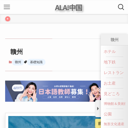
ALA!中国
+
贛州
贛州
ホテル
地下鉄
贛州
基礎知識
レストラン
お土産
見どころ
博物館＆美術館
公園
前へ戻る
無形文化遺産