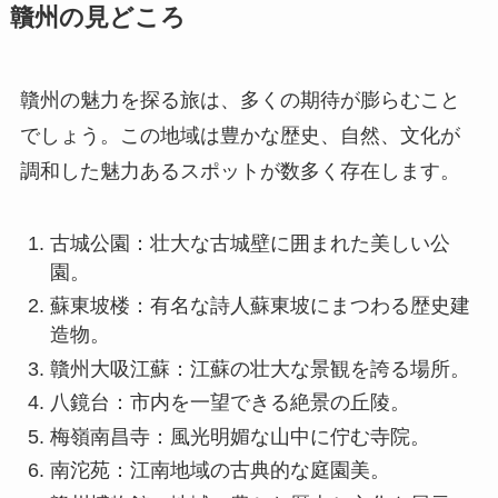
贛州の見どころ
贛州の魅力を探る旅は、多くの期待が膨らむこと
でしょう。この地域は豊かな歴史、自然、文化が
調和した魅力あるスポットが数多く存在します。
古城公園：壮大な古城壁に囲まれた美しい公
園。
蘇東坡楼：有名な詩人蘇東坡にまつわる歴史建
造物。
贛州大吸江蘇：江蘇の壮大な景観を誇る場所。
八鏡台：市内を一望できる絶景の丘陵。
梅嶺南昌寺：風光明媚な山中に佇む寺院。
南沱苑：江南地域の古典的な庭園美。