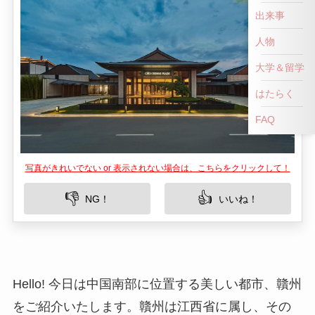
出来事
人物
大学＆留学
はたらく
FAQ
写真がきれいでない or 表示されない場合は、こちらをクリックして！
👎
👍
NG！
いいね！
Hello! 今日は中国南部に位置する美しい都市、贛州
をご紹介いたします。贛州は江西省に属し、その