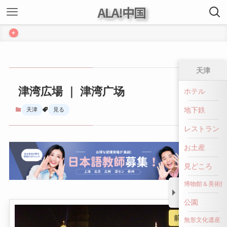
ALA!中国
+
天津
津湾広場 ｜ 津湾广场
ホテル
地下鉄
天津
見る
レストラン
お土産
見どころ
博物館＆美術館
公園
前へ戻る
無形文化遺産