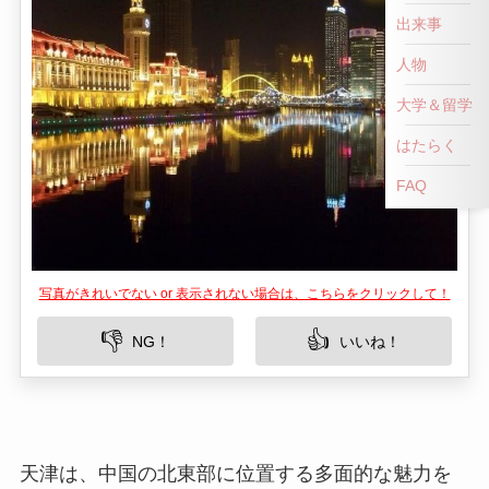
出来事
人物
大学＆留学
はたらく
FAQ
写真がきれいでない or 表示されない場合は、こちらをクリックして！
👎
👍
NG！
いいね！
天津は、中国の北東部に位置する多面的な魅力を