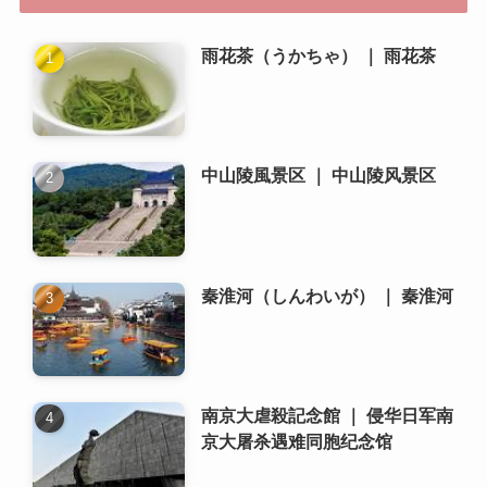
中山陵風景区 ｜ 中山陵风景区
秦淮河（しんわいが） ｜ 秦淮河
南京大虐殺記念館 ｜ 侵华日军南
京大屠杀遇难同胞纪念馆
中山陵 ｜ 中山陵
南京で日本人向けのコミュニテ