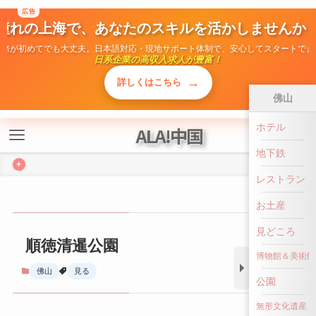
広告
ALA!中国
憧れの上海で、あなたのスキルを活かしませんか
勤務が初めてでも大丈夫。日本語対応・現地サポート体制で、安心してスタートでき
+
日系企業の高収入求人が豊富！
→
詳しくはこちら
佛山
ホテル
順徳清暹公園
地下鉄
佛山
見る
レストラン
お土産
見どころ
博物館＆美術館
公園
無形文化遺産
前へ戻る