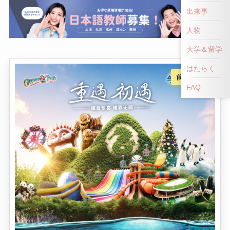
出来事
人物
大学＆留学
はたらく
FAQ
写真がきれいでない or 表示されない場合は、こちらをクリックして！
👎
👍
NG！
いいね！