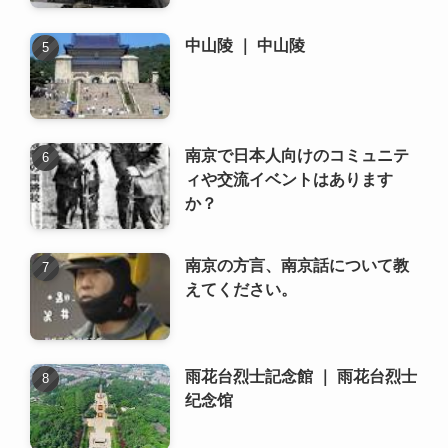
ィや交流イベントはあります
か？
南京の方言、南京話について教
えてください。
雨花台烈士記念館 ｜ 雨花台烈士
纪念馆
新着記事
管理部課長・中国語不問（日系
自動車部品メーカー） ～