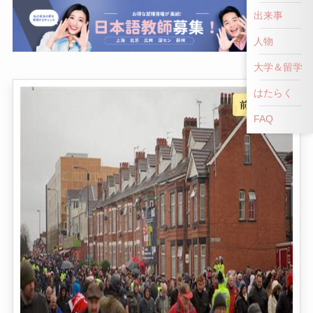
出来事
人物
大学＆留学
はたらく
FAQ
写真がきれいでない or 表示されない場合は、こちらをクリックして！
👎
👍
NG！
いいね！