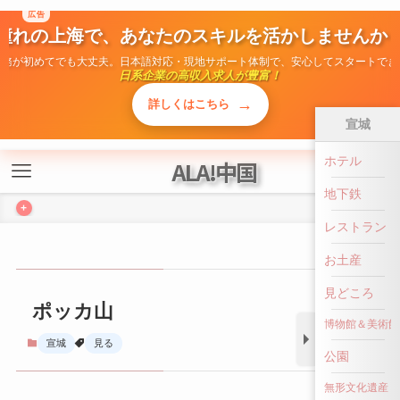
広告
ALA!中国
憧れの上海で、あなたのスキルを活かしませんか
勤務が初めてでも大丈夫。日本語対応・現地サポート体制で、安心してスタートでき
日系企業の高収入求人が豊富！
+
→
詳しくはこちら
宣城
ホテル
ポッカ山
地下鉄
宣城
見る
レストラン
お土産
見どころ
博物館＆美術館
公園
無形文化遺産
前へ戻る