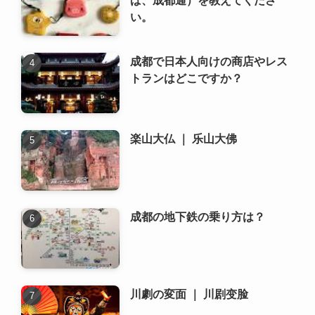
楽山大仏 ｜ 乐山大佛
成都の地下鉄の乗り方は？
川劇の変面 ｜ 川剧变脸
地下鉄 2号線 (地铁 2号线)