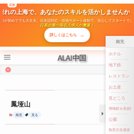
ALA!中国
+
南充
鳳垭山
ホテル
地下鉄
南充
見る
レストラン
お土産
見どころ
博物館＆美術館
公園
前へ戻る
無形文化遺産