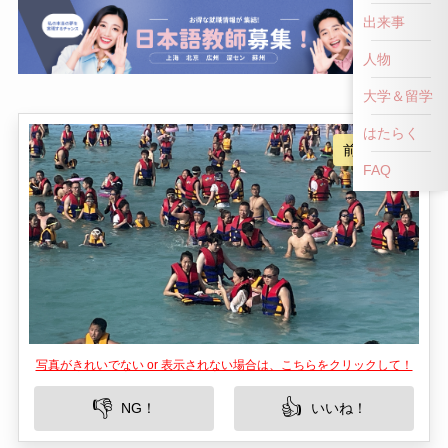
出来事
人物
大学＆留学
はたらく
FAQ
写真がきれいでない or 表示されない場合は、こちらをクリックして！
👎
👍
NG！
いいね！
鳳垭山は中国四川省の南充市に位置する美しい観
光スポットです。この場所は、豊かな自然美と歴
史的背景を兼ね備えており、訪れる人々に多くの