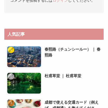
春熙路（チュンシールー） ｜ 春
熙路
杜甫草堂 ｜ 杜甫草堂
成都で使える交通カード（例え
ば、成都通）を教えてくださ
い。
成都で日本人向けの商店やレス
トランはどこですか？